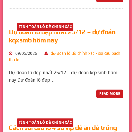
TÍNH TOÁN LÔ ĐỀ CHÍNH XÁC
Dự đoán lô đẹp nhất 25/12 – dự đoán
kqxsmb hôm nay
09/05/2026
dự đoán lô đề chính xác - soi cau bach
thu lo
Dự đoán lô đẹp nhất 25/12 – dự đoán kqxsmb hôm
nay Dự đoán lô đẹp…
READ MORE
TÍNH TOÁN LÔ ĐỀ CHÍNH XÁC
Cách soi cầu lô 4 số vip dễ ăn dễ trúng