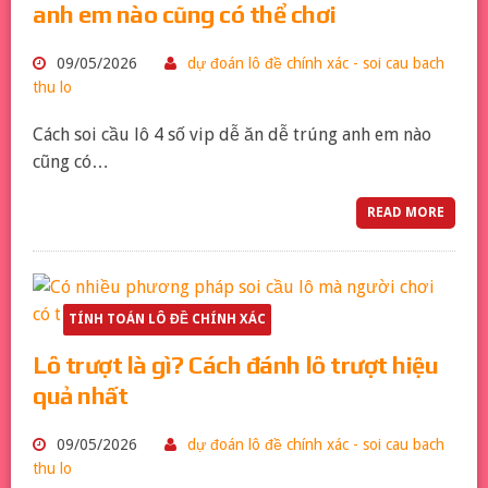
anh em nào cũng có thể chơi
09/05/2026
dự đoán lô đề chính xác - soi cau bach
thu lo
Cách soi cầu lô 4 số vip dễ ăn dễ trúng anh em nào
cũng có…
READ MORE
TÍNH TOÁN LÔ ĐỀ CHÍNH XÁC
Lô trượt là gì? Cách đánh lô trượt hiệu
quả nhất
09/05/2026
dự đoán lô đề chính xác - soi cau bach
thu lo