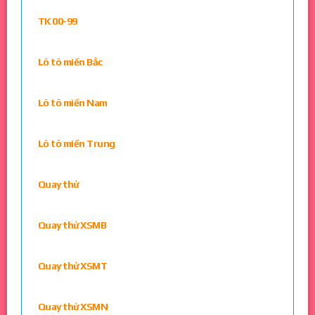
TK 00-99
Lô tô miền Bắc
Lô tô miền Nam
Lô tô miền Trung
Quay thử
Quay thử XSMB
Quay thử XSMT
Quay thử XSMN