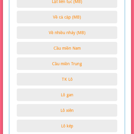
Lật liên tục (MB)
Về cả cặp (MB)
Về nhiều nháy (MB)
Cầu miền Nam
Cầu miền Trung
TK Lô
Lô gan
Lô xiên
Lô kép