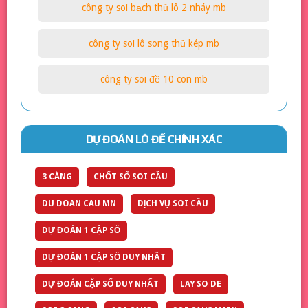
công ty soi bạch thủ lô 2 nháy mb
công ty soi lô song thủ kép mb
công ty soi đề 10 con mb
DỰ ĐOÁN LÔ ĐỀ CHÍNH XÁC
3 CÀNG
CHỐT SỐ SOI CẦU
DU DOAN CAU MN
DỊCH VỤ SOI CẦU
DỰ ĐOÁN 1 CẶP SỐ
DỰ ĐOÁN 1 CẶP SỐ DUY NHẤT
DỰ ĐOÁN CẶP SỐ DUY NHẤT
LAY SO DE