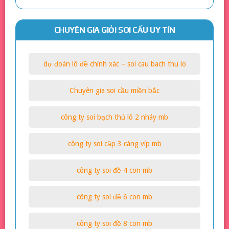
CHUYÊN GIA GIỎI SOI CẦU UY TÍN
dự đoán lô đề chính xác – soi cau bach thu lo
Chuyên gia soi cầu miền bắc
công ty soi bạch thủ lô 2 nháy mb
công ty soi cặp 3 càng víp mb
công ty soi đề 4 con mb
công ty soi đề 6 con mb
công ty soi đề 8 con mb