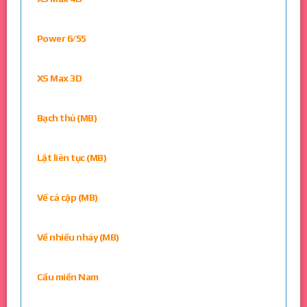
Power 6/55
XS Max 3D
Bạch thủ (MB)
Lật liên tục (MB)
Về cả cặp (MB)
Về nhiều nháy (MB)
Cầu miền Nam