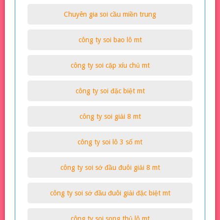
Chuyên gia soi cầu miền trung
công ty soi bao lô mt
công ty soi cặp xíu chủ mt
công ty soi đặc biệt mt
công ty soi giải 8 mt
công ty soi lô 3 số mt
công ty soi sớ đầu đuôi giải 8 mt
công ty soi sớ đầu đuôi giải đặc biệt mt
công ty soi song thủ lô mt