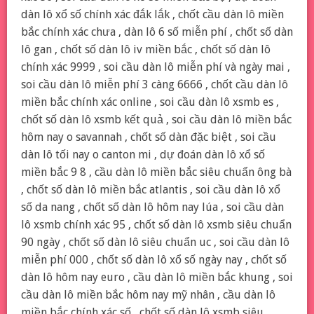
dàn lô xổ số chính xác đắk lắk , chốt cầu dàn lô miền
bắc chính xác chưa , dàn lô 6 số miễn phí , chốt số dàn
lô gan , chốt số dàn lô iv miền bắc , chốt số dàn lô
chính xác 9999 , soi cầu dàn lô miễn phí và ngày mai ,
soi cầu dàn lô miễn phí 3 càng 6666 , chốt cầu dàn lô
miền bắc chính xác online , soi cầu dàn lô xsmb es ,
chốt số dàn lô xsmb kết quả , soi cầu dàn lô miền bắc
hôm nay o savannah , chốt số dàn đặc biệt , soi cầu
dàn lô tối nay o canton mi , dự đoán dàn lô xổ số
miền bắc 9 8 , cầu dàn lô miền bắc siêu chuẩn ông bà
, chốt số dàn lô miền bắc atlantis , soi cầu dàn lô xổ
số da nang , chốt số dàn lô hôm nay lúa , soi cầu dàn
lô xsmb chính xác 95 , chốt số dàn lô xsmb siêu chuẩn
90 ngày , chốt số dàn lô siêu chuẩn uc , soi cầu dàn lô
miễn phí 000 , chốt số dàn lô xổ số ngày nay , chốt số
dàn lô hôm nay euro , cầu dàn lô miền bắc khung , soi
cầu dàn lô miền bắc hôm nay mỹ nhân , cầu dàn lô
miền bắc chính xác số , chốt số dàn lô xsmb siêu