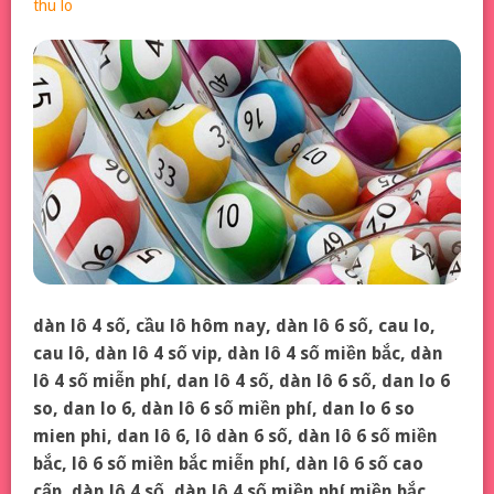
thu lo
dàn lô 4 số, cầu lô hôm nay, dàn lô 6 số, cau lo,
cau lô, dàn lô 4 số vip, dàn lô 4 số miền bắc, dàn
lô 4 số miễn phí, dan lô 4 số, dàn lô 6 số, dan lo 6
so, dan lo 6, dàn lô 6 số miền phí, dan lo 6 so
mien phi, dan lô 6, lô dàn 6 số, dàn lô 6 số miền
bắc, lô 6 số miền bắc miễn phí, dàn lô 6 số cao
cấp, dàn lô 4 số, dàn lô 4 số miền phí miền bắc,