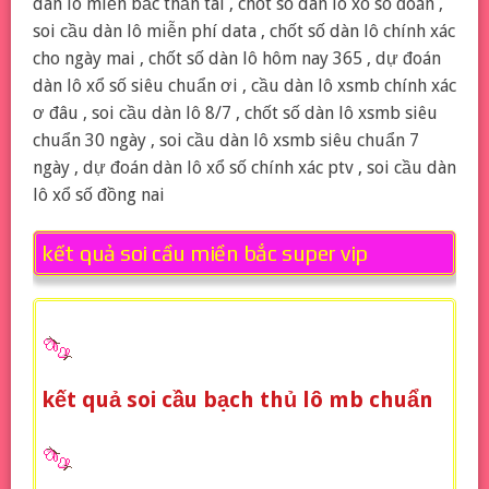
dàn lô miền bắc thần tài , chốt số dàn lô xổ số đoán ,
soi cầu dàn lô miễn phí data , chốt số dàn lô chính xác
cho ngày mai , chốt số dàn lô hôm nay 365 , dự đoán
dàn lô xổ số siêu chuẩn ơi , cầu dàn lô xsmb chính xác
ơ đâu , soi cầu dàn lô 8/7 , chốt số dàn lô xsmb siêu
chuẩn 30 ngày , soi cầu dàn lô xsmb siêu chuẩn 7
ngày , dự đoán dàn lô xổ số chính xác ptv , soi cầu dàn
lô xổ số đồng nai
kết quả soi cầu miền bắc super vip
kết quả soi cầu bạch thủ lô mb chuẩn