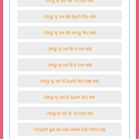
công ty soi đề 10 con mb
công ty soi đề bạch thủ mb
công ty soi đề song thủ mb
công ty soi lô 4 con mb
công ty soi lô 8 con mb
công ty soi lô bạch thủ kép mb
công ty soi lô bạch thủ mb
công ty soi lô 10 con mb
Chuyên gia soi cầu miền bắc hôm nay