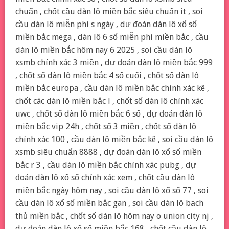
chuẩn , chốt cầu dàn lô miền bắc siêu chuẩn it , soi
cầu dàn lô miễn phí s ngày , dự đoán dàn lô xổ số
miền bắc mega , dàn lô 6 số miễn phí miền bắc , cầu
dàn lô miền bắc hôm nay 6 2025 , soi cầu dàn lô
xsmb chính xác 3 miền , dự đoán dàn lô miền bắc 999
, chốt số dàn lô miền bắc 4 số cuối , chốt số dàn lô
miền bắc europa , cầu dàn lô miền bắc chính xác kê ,
chốt các dàn lô miền bắc l , chốt số dàn lô chính xác
uwc , chốt số dàn lô miền bắc 6 số , dự đoán dàn lô
miền bắc vip 24h , chốt số 3 miền , chốt số dàn lô
chính xác 100 , cầu dàn lô miền bắc kê , soi cầu dàn lô
xsmb siêu chuẩn 8888 , dự đoán dàn lô xổ số miền
bắc r 3 , cầu dàn lô miền bắc chính xác pubg , dự
đoán dàn lô xổ số chính xác xem , chốt cầu dàn lô
miền bắc ngày hôm nay , soi cầu dàn lô xổ số 77 , soi
cầu dàn lô xổ số miền bắc gan , soi cầu dàn lô bạch
thủ miền bắc , chốt số dàn lô hôm nay o union city nj ,
dự đoán dàn lô xổ số miền bắc 168 , chốt cầu dàn lô