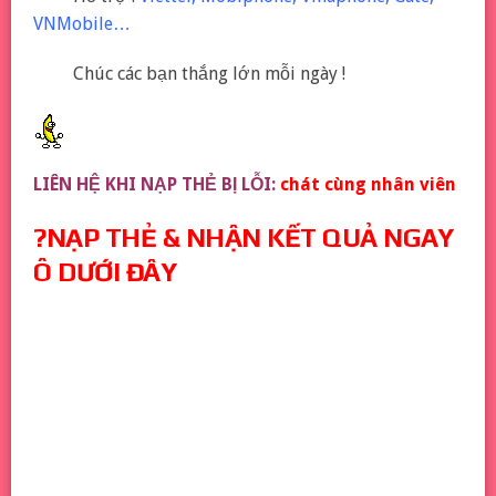
VNMobile…
Chúc các bạn thắng lớn mỗi ngày !
LIÊN HỆ KHI NẠP THẺ BỊ LỖI:
chát cùng nhân viên
?NẠP THẺ & NHẬN KẾT QUẢ NGAY
Ô DƯỚI ĐÂY