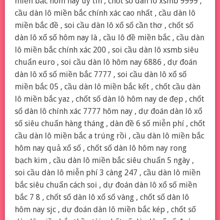
miền bắc hôm nay uy tín , chốt số dàn lô xsmb 9999 ,
cầu dàn lô miền bắc chính xác cao nhất , cầu dàn lô
miền bắc đề , soi cầu dàn lô xổ số cần thơ , chốt số
dàn lô xổ số hôm nay là , cầu lô đề miền bắc , cầu dàn
lô miền bắc chính xác 200 , soi cầu dàn lô xsmb siêu
chuẩn euro , soi cầu dàn lô hôm nay 6886 , dự đoán
dàn lô xổ số miền bắc 7777 , soi cầu dàn lô xổ số
miền bắc 05 , cầu dàn lô miền bắc kết , chốt cầu dàn
lô miền bắc yaz , chốt số dàn lô hôm nay de đẹp , chốt
số dàn lô chính xác 7777 hôm nay , dự đoán dàn lô xổ
số siêu chuẩn hàng tháng , dàn đề 6 số miễn phí , chốt
cầu dàn lô miền bắc a trúng rồi , cầu dàn lô miền bắc
hôm nay quả xổ số , chốt số dàn lô hôm nay rong
bạch kim , cầu dàn lô miền bắc siêu chuẩn 5 ngày ,
soi cầu dàn lô miễn phí 3 càng 247 , cầu dàn lô miền
bắc siêu chuẩn cách soi , dự đoán dàn lô xổ số miền
bắc 7 8 , chốt số dàn lô xổ số vàng , chốt số dàn lô
hôm nay sjc , dự đoán dàn lô miền bắc kép , chốt số