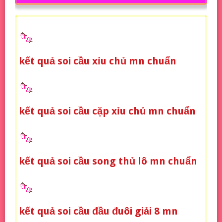
kết quả soi cầu xỉu chủ mn chuẩn
kết quả soi cầu cặp xỉu chủ mn chuẩn
kết quả soi cầu song thủ lô mn chuẩn
kết quả soi cầu đầu đuôi giải 8 mn