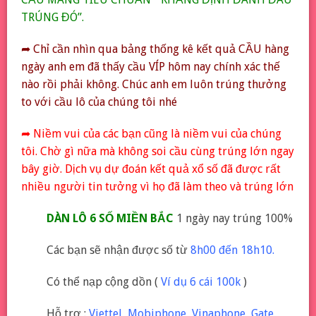
TRÚNG ĐÓ”.
➦ Chỉ cần nhìn qua bảng thống kê kết quả CẦU hàng
ngày anh em đã thấy cầu VÍP hôm nay chính xác thế
nào rồi phải không. Chúc anh em luôn trúng thưởng
to với cầu lô của chúng tôi nhé
➦ Niềm vui của các bạn cũng là niềm vui của chúng
tôi. Chờ gì nữa mà không soi cầu cùng trúng lớn ngay
bây giờ. Dịch vụ dự đoán kết quả xổ số đã được rất
nhiều người tin tưởng vì họ đã làm theo và trúng lớn
DÀN LÔ 6 SỐ MIỀN BẮC
1 ngày nay trúng 100%
Các bạn sẽ nhận được số từ
8h00 đến 18h10.
Có thể nạp cộng dồn (
Ví dụ 6 cái 100k
)
Hỗ trợ :
Viettel, Mobiphone, Vinaphone, Gate,