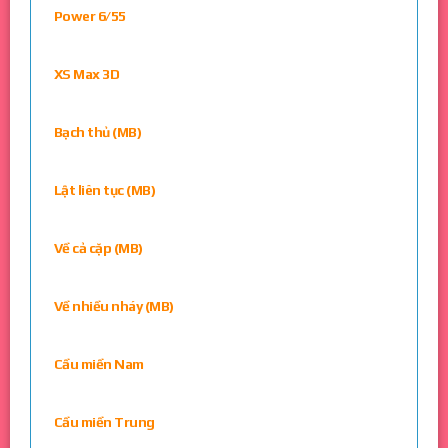
Power 6/55
XS Max 3D
Bạch thủ (MB)
Lật liên tục (MB)
Về cả cặp (MB)
Về nhiều nháy (MB)
Cầu miền Nam
Cầu miền Trung