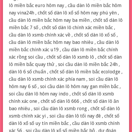
lô miền bắc euro hôm nay , cầu dàn lô miền bắc hôm
nay vina24h , chốt số dàn lô xổ số hôm nay phú yên ,
cầu dàn lô miền bắc hôm nay ba miền , chốt số dàn lô
miền bắc 7 số , chốt số dàn lô chính xác miền bắc ,
cầu dàn lô xsmb chính xác về , chốt số dàn lô xổ số ,
cầu dàn lô miền bắc hôm nay bao nhiêu , cầu dàn lô
miền bắc chính xác u19 , cầu dàn lô miền bắc chính
xác rồng soi cầu , chốt số dàn lô xsmb lô , chốt số dàn
lô miền bắc quay thử , soi cầu dàn lô miền bắc 24h ,
dàn lô 6 số chuẩn , chốt số dàn lô miền bắc ecolodge ,
cầu dàn lô xsmb chính xác phía nam , soi cầu dàn lô
hôm nay 6 số , soi cầu dàn lô hôm nay gan miền bắc ,
soi cầu dàn lô hôm nay indo , chốt số dàn lô xsmb
chính xác one , chốt số dàn lô 666 , chốt số dàn lô ăn
bao nhiêu , soi cầu dàn lô xsmb rong , chốt số dàn lô
xsmb chính xác yi , soi cầu dàn lô tối nay đê , chốt số
dàn lô xổ số uy tín miền bắc , cầu dàn lô xsmb chính
xác 56 , soi cầu dàn lô xổ số miền bắc bộ , dự đoán