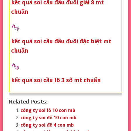
kết quả soi cầu đầu đuôi giải 8 mt
chuẩn
kết quả soi cầu đầu đuôi đặc biệt mt
chuẩn
kết quả soi cầu lô 3 số mt chuẩn
Related Posts:
công ty soi lô 10 con mb
công ty soi đề 10 con mb
công ty soi đề 4 con mb