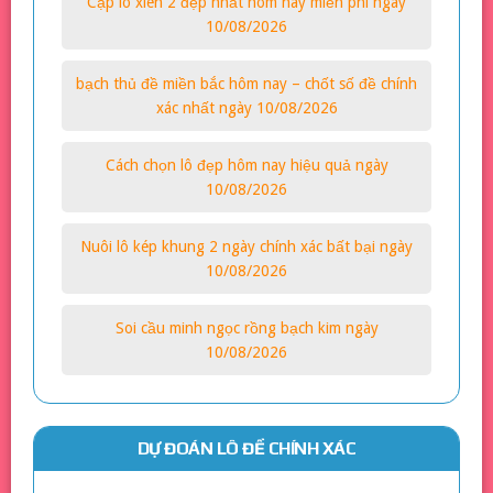
Cặp lô xiên 2 đẹp nhất hôm nay miễn phí ngày
10/08/2026
bạch thủ đề miền bắc hôm nay – chốt số đề chính
xác nhất ngày 10/08/2026
Cách chọn lô đẹp hôm nay hiệu quả ngày
10/08/2026
Nuôi lô kép khung 2 ngày chính xác bất bại ngày
10/08/2026
Soi cầu minh ngọc rồng bạch kim ngày
10/08/2026
DỰ ĐOÁN LÔ ĐỀ CHÍNH XÁC