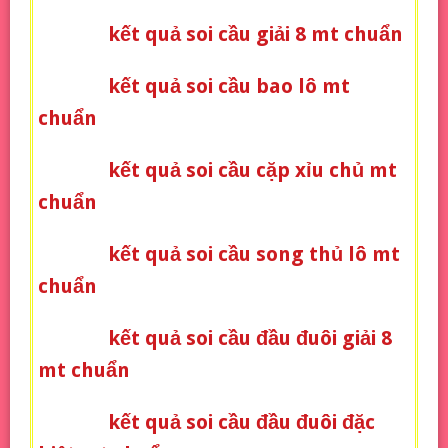
kết quả soi cầu giải 8 mt chuẩn
kết quả soi cầu bao lô mt
chuẩn
kết quả soi cầu cặp xỉu chủ mt
chuẩn
kết quả soi cầu song thủ lô mt
chuẩn
kết quả soi cầu đầu đuôi giải 8
mt chuẩn
kết quả soi cầu đầu đuôi đặc