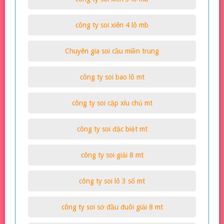
công ty soi xiên 4 lô mb
Chuyên gia soi cầu miền trung
công ty soi bao lô mt
công ty soi cặp xíu chủ mt
công ty soi đặc biệt mt
công ty soi giải 8 mt
công ty soi lô 3 số mt
công ty soi sớ đầu đuôi giải 8 mt