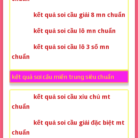
kết quả soi cầu giải 8 mn chuẩn
kết quả soi cầu lô mn chuẩn
kết quả soi cầu lô 3 số mn
chuẩn
kết quả soi cầu miền trung siêu chuẩn
kết quả soi cầu xỉu chủ mt
chuẩn
kết quả soi cầu giải đặc biệt mt
chuẩn