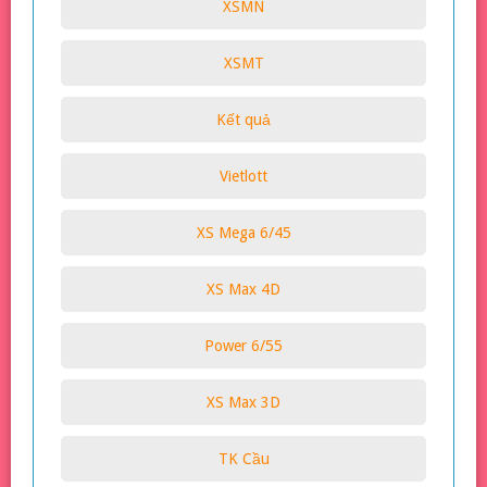
XSMN
XSMT
Kết quả
Vietlott
XS Mega 6/45
XS Max 4D
Power 6/55
XS Max 3D
TK Cầu