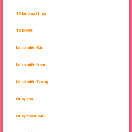
TK lần xuất hiện
TK 00-99
Lô tô miền Bắc
Lô tô miền Nam
Lô tô miền Trung
Quay thử
Quay thử XSMB