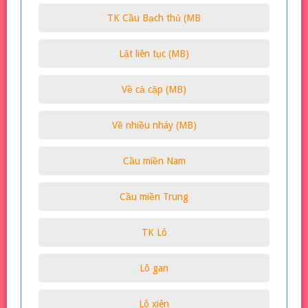
TK Cầu Bạch thủ (MB
Lật liên tục (MB)
Về cả cặp (MB)
Về nhiều nháy (MB)
Cầu miền Nam
Cầu miền Trung
TK Lô
Lô gan
Lô xiên