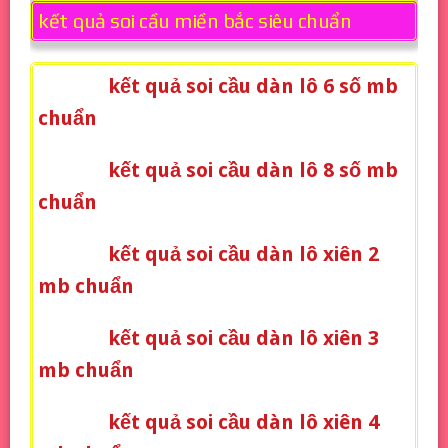
kết quả soi cầu miền bắc siêu chuẩn
kết quả soi cầu dàn lô 6 số mb
chuẩn
kết quả soi cầu dàn lô 8 số mb
chuẩn
kết quả soi cầu dàn lô xiên 2
mb chuẩn
kết quả soi cầu dàn lô xiên 3
mb chuẩn
kết quả soi cầu dàn lô xiên 4