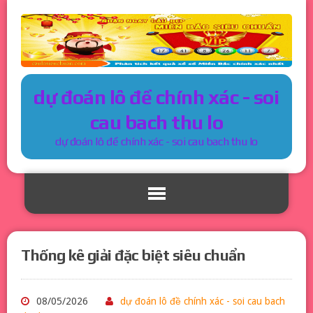
dự đoán lô đề chính xác - soi
cau bach thu lo
dự đoán lô đề chính xác - soi cau bach thu lo
Thống kê giải đặc biệt siêu chuẩn
08/05/2026
dự đoán lô đề chính xác - soi cau bach