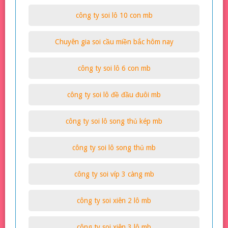
công ty soi lô 10 con mb
Chuyên gia soi cầu miền bắc hôm nay
công ty soi lô 6 con mb
công ty soi lô đề đầu đuôi mb
công ty soi lô song thủ kép mb
công ty soi lô song thủ mb
công ty soi víp 3 càng mb
công ty soi xiên 2 lô mb
công ty soi xiên 3 lô mb