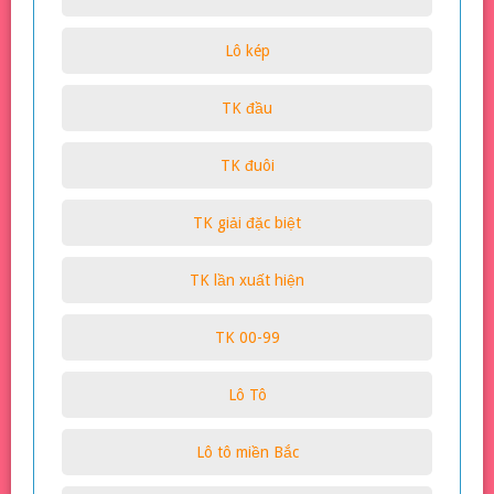
Lô kép
TK đầu
TK đuôi
TK giải đặc biệt
TK lần xuất hiện
TK 00-99
Lô Tô
Lô tô miền Bắc