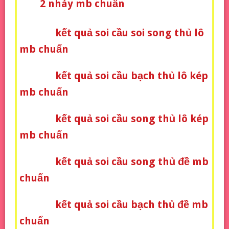
2 nháy mb chuẩn
kết quả soi cầu soi song thủ lô
mb chuẩn
kết quả soi cầu bạch thủ lô kép
mb chuẩn
kết quả soi cầu song thủ lô kép
mb chuẩn
kết quả soi cầu song thủ đề mb
chuẩn
kết quả soi cầu bạch thủ đề mb
chuẩn