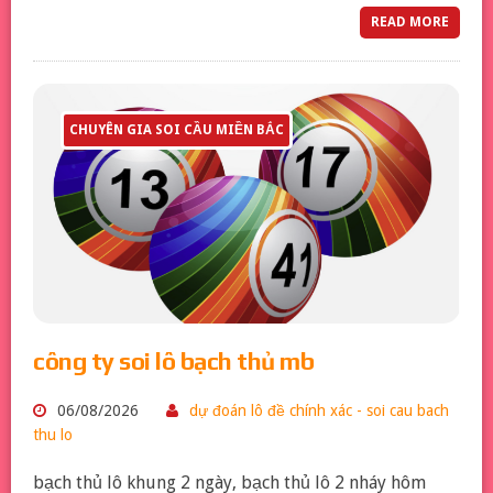
READ MORE
CHUYÊN GIA SOI CẦU MIỀN BẮC
công ty soi lô bạch thủ mb
06/08/2026
dự đoán lô đề chính xác - soi cau bach
thu lo
bạch thủ lô khung 2 ngày, bạch thủ lô 2 nháy hôm