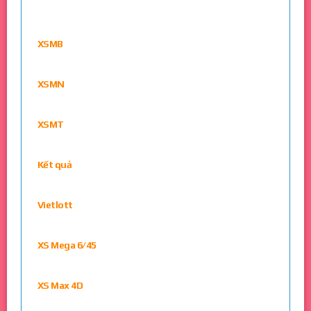
XSMB
XSMN
XSMT
Kết quả
Vietlott
XS Mega 6/45
XS Max 4D