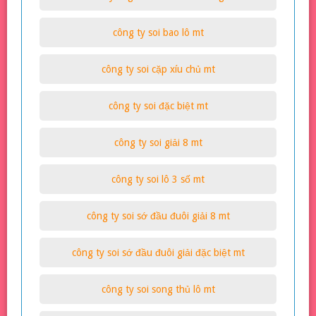
công ty soi bao lô mt
công ty soi cặp xíu chủ mt
công ty soi đặc biệt mt
công ty soi giải 8 mt
công ty soi lô 3 số mt
công ty soi sớ đầu đuôi giải 8 mt
công ty soi sớ đầu đuôi giải đặc biệt mt
công ty soi song thủ lô mt