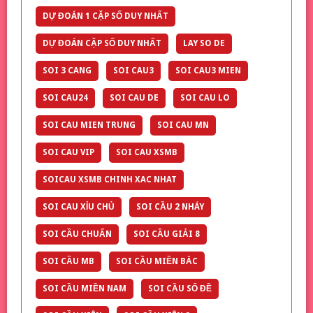
DỰ ĐOÁN 1 CẶP SỐ DUY NHẤT
DỰ ĐOÁN CẶP SỐ DUY NHẤT
LAY SO DE
SOI 3 CANG
SOI CAU3
SOI CAU3 MIEN
SOI CAU24
SOI CAU DE
SOI CAU LO
SOI CAU MIEN TRUNG
SOI CAU MN
SOI CAU VIP
SOI CAU XSMB
SOICAU XSMB CHINH XAC NHAT
SOI CAU XỈU CHỦ
SOI CẦU 2 NHÁY
SOI CẦU CHUẨN
SOI CẦU GIẢI 8
SOI CẦU MB
SOI CẦU MIỀN BẮC
SOI CẦU MIỀN NAM
SOI CẦU SỐ ĐỀ