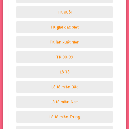
TK đuôi
TK giải đặc biệt
TK lần xuất hiện
TK 00-99
Lô Tô
Lô tô miền Bắc
Lô tô miền Nam
Lô tô miền Trung