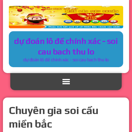
dự đoán lô đề chính xác - soi
cau bach thu lo
dự đoán lô đề chính xác - soi cau bach thu lo
Chuyên gia soi cầu
miền bắc