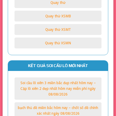
Quay thử
Quay thử XSMB
Quay thử XSMT
Quay thử XSMN
KẾT QUẢ SOI CẦU LÔ MỚI NHẤT
Soi cầu lô xiên 3 miền bắc đẹp nhất hôm nay –
Cặp lô xiên 2 đẹp nhất hôm nay miễn phí ngày
08/08/2026
bạch thủ đề miền bắc hôm nay – chốt số đề chính
xác nhất ngày 08/08/2026