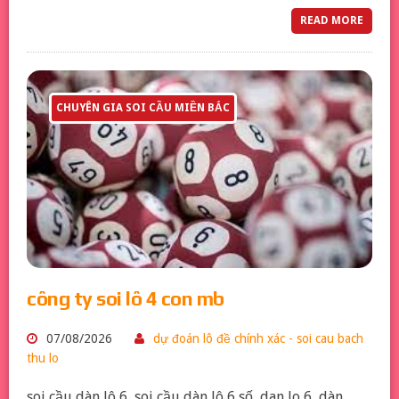
READ MORE
CHUYÊN GIA SOI CẦU MIỀN BẮC
công ty soi lô 4 con mb
07/08/2026
dự đoán lô đề chính xác - soi cau bach
thu lo
soi cầu dàn lô 6, soi cầu dàn lô 6 số, dan lo 6, dàn