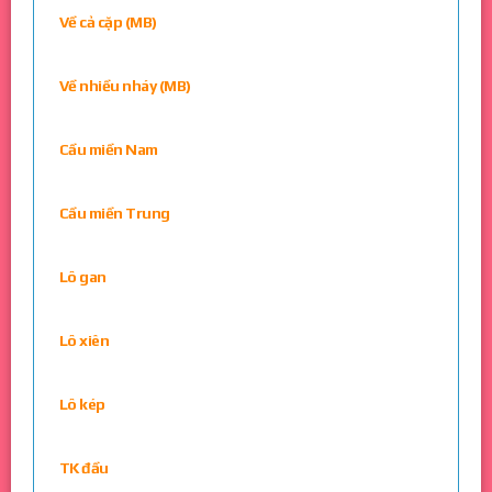
Về cả cặp (MB)
Về nhiều nháy (MB)
Cầu miền Nam
Cầu miền Trung
Lô gan
Lô xiên
Lô kép
TK đầu