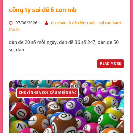
công ty soi đề 6 con mb
07/08/2026
dự đoán lô đề chính xác - soi cau bach
thu lo
dàn de 20 số mỗi ngày, dàn đề 36 số 247, dan de 50
so, dan…
READ MORE
CHUYÊN GIA SOI CẦU MIỀN BẮC