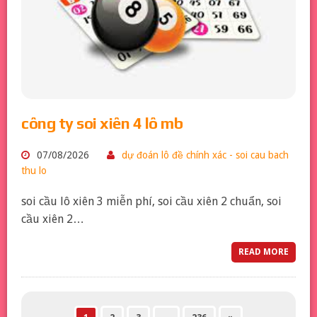
công ty soi xiên 4 lô mb
07/08/2026
dự đoán lô đề chính xác - soi cau bach
thu lo
soi cầu lô xiên 3 miễn phí, soi cầu xiên 2 chuẩn, soi
cầu xiên 2…
READ MORE