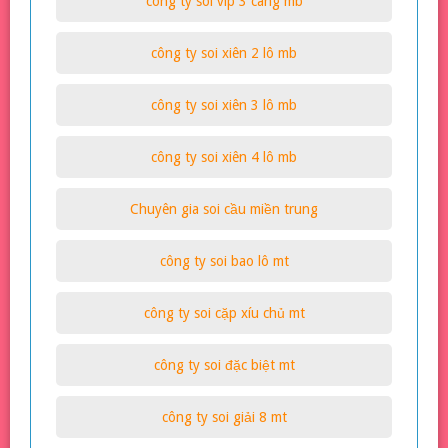
công ty soi víp 3 càng mb
công ty soi xiên 2 lô mb
công ty soi xiên 3 lô mb
công ty soi xiên 4 lô mb
Chuyên gia soi cầu miền trung
công ty soi bao lô mt
công ty soi cặp xíu chủ mt
công ty soi đặc biệt mt
công ty soi giải 8 mt