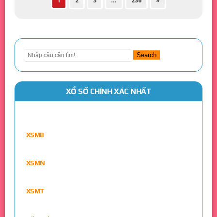
1
2
3
…
236
»
Search
XỔ SỐ CHÍNH XÁC NHẤT
XSMB
XSMN
XSMT