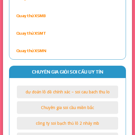
Quay thử XSMB
Quay thử XSMT
Quay thử XSMN
CHUYÊN GIA GIỎI SOI CẦU UY TÍN
dự đoán lô đề chính xác – soi cau bach thu lo
Chuyên gia soi cầu miền bắc
công ty soi bạch thủ lô 2 nháy mb