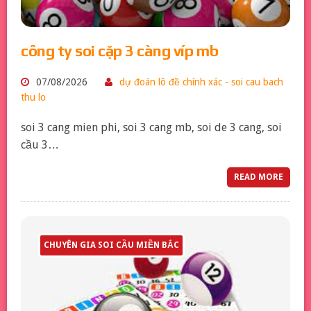
công ty soi cặp 3 càng víp mb
07/08/2026
dự đoán lô đề chính xác - soi cau bach
thu lo
soi 3 cang mien phi, soi 3 cang mb, soi de 3 cang, soi
cầu 3…
READ MORE
CHUYÊN GIA SOI CẦU MIỀN BẮC