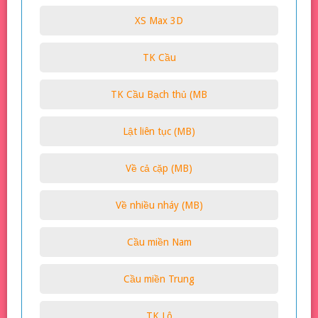
XS Max 3D
TK Cầu
TK Cầu Bạch thủ (MB
Lật liên tục (MB)
Về cả cặp (MB)
Về nhiều nháy (MB)
Cầu miền Nam
Cầu miền Trung
TK Lô