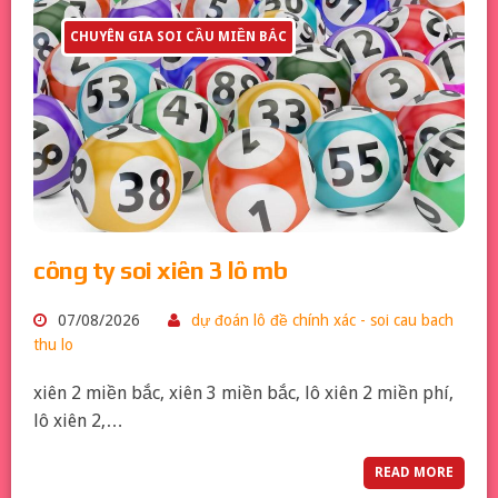
CHUYÊN GIA SOI CẦU MIỀN BẮC
công ty soi xiên 3 lô mb
07/08/2026
dự đoán lô đề chính xác - soi cau bach
thu lo
xiên 2 miền bắc, xiên 3 miền bắc, lô xiên 2 miền phí,
lô xiên 2,…
READ MORE