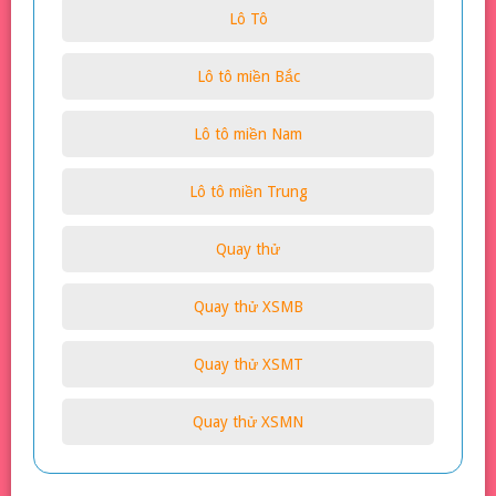
Lô Tô
Lô tô miền Bắc
Lô tô miền Nam
Lô tô miền Trung
Quay thử
Quay thử XSMB
Quay thử XSMT
Quay thử XSMN