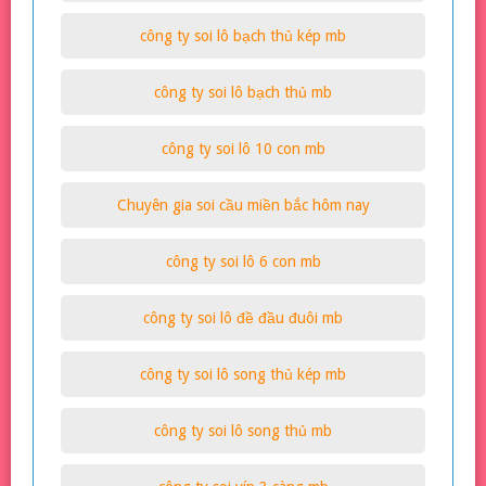
công ty soi lô bạch thủ kép mb
công ty soi lô bạch thủ mb
công ty soi lô 10 con mb
Chuyên gia soi cầu miền bắc hôm nay
công ty soi lô 6 con mb
công ty soi lô đề đầu đuôi mb
công ty soi lô song thủ kép mb
công ty soi lô song thủ mb