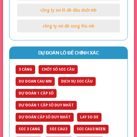
công ty soi lô đề đầu đuôi mb
công ty soi đề song thủ mb
DỰ ĐOÁN LÔ ĐỀ CHÍNH XÁC
3 CÀNG
CHỐT SỐ SOI CẦU
DU DOAN CAU MN
DỊCH VỤ SOI CẦU
DỰ ĐOÁN 1 CẶP SỐ
DỰ ĐOÁN 1 CẶP SỐ DUY NHẤT
DỰ ĐOÁN CẶP SỐ DUY NHẤT
LAY SO DE
SOI 3 CANG
SOI CAU3
SOI CAU3 MIEN