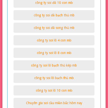
công ty soi đề 10 con mb
công ty soi đề bạch thủ mb
công ty soi đề song thủ mb
công ty soi lô 4 con mb
công ty soi lô 8 con mb
công ty soi lô bạch thủ kép mb
công ty soi lô bạch thủ mb
công ty soi lô 10 con mb
Chuyên gia soi cầu miền bắc hôm nay