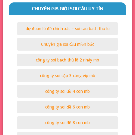
CHUYÊN GIA GIỎI SOI CẦU UY TÍN
dự đoán lô đề chính xác – soi cau bach thu lo
Chuyên gia soi cầu miền bắc
công ty soi bạch thủ lô 2 nháy mb
công ty soi cặp 3 càng víp mb
công ty soi đề 4 con mb
công ty soi đề 6 con mb
công ty soi đề 8 con mb