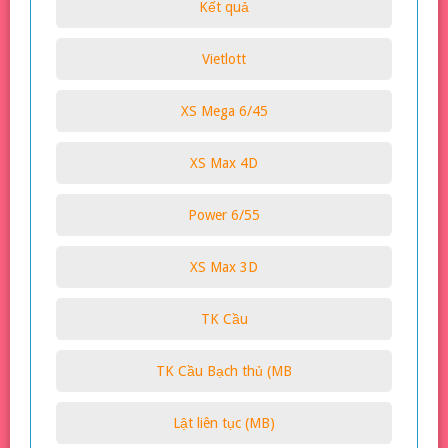
Kết quả
Vietlott
XS Mega 6/45
XS Max 4D
Power 6/55
XS Max 3D
TK Cầu
TK Cầu Bạch thủ (MB
Lật liên tục (MB)