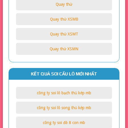
Quay thử
Quay thử XSMB
Quay thử XSMT
Quay thử XSMN
KẾT QUẢ SOI CẦU LÔ MỚI NHẤT
công ty soi lô bạch thủ kép mb
công ty soi lô song thủ kép mb
công ty soi đề 8 con mb