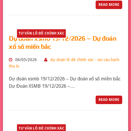
READ MORE
TƯ VẤN LÔ ĐỀ CHÍNH XÁC
Dự đoán xsmb 19/12/2026 – Dự đoán
xổ số miền bắc
06/05/2026
dự đoán lô đề chính xác - soi cau bach
thu lo
Dự đoán xsmb 19/12/2026 – Dự đoán xổ số miền bắc
Dự Đoán XSMB 19/12/2026 –…
READ MORE
TƯ VẤN LÔ ĐỀ CHÍNH XÁC