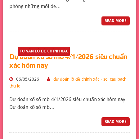
phỏng những mối đe…
READ MORE
TƯ VẤN LÔ ĐỀ CHÍNH XÁC
Dự đoán xổ số mb 4/1/2026 siêu chuẩn
xác hôm nay
06/05/2026
dự đoán lô đề chính xác - soi cau bach
thu lo
Dự đoán xổ số mb 4/1/2026 siêu chuẩn xác hôm nay
Dự đoán xổ số mb…
READ MORE