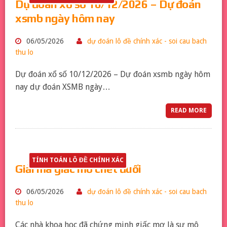
Dự đoán xổ số 10/12/2026 – Dự đoán
xsmb ngày hôm nay
06/05/2026
dự đoán lô đề chính xác - soi cau bach
thu lo
Dự đoán xổ số 10/12/2026 – Dự đoán xsmb ngày hôm
nay dự đoán XSMB ngày…
READ MORE
TÍNH TOÁN LÔ ĐỀ CHÍNH XÁC
Giải mã giấc mơ chết đuối
06/05/2026
dự đoán lô đề chính xác - soi cau bach
thu lo
Các nhà khoa học đã chứng minh giấc mơ là sự mô