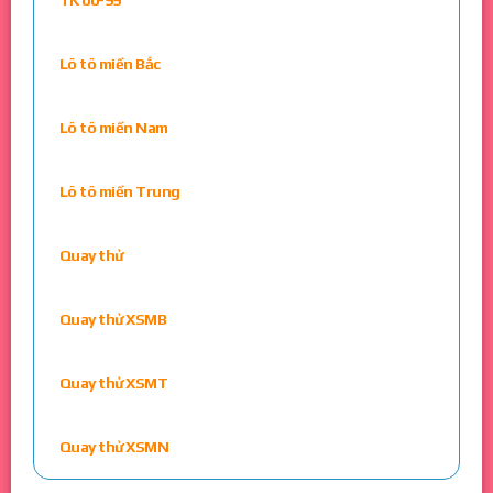
TK 00-99
Lô tô miền Bắc
Lô tô miền Nam
Lô tô miền Trung
Quay thử
Quay thử XSMB
Quay thử XSMT
Quay thử XSMN