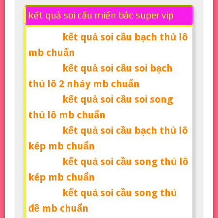
kết quả soi cầu miền bắc super vip
kết quả soi cầu bạch thủ lô
mb chuẩn
kết quả soi cầu soi bạch
thủ lô 2 nháy mb chuẩn
kết quả soi cầu soi song
thủ lô mb chuẩn
kết quả soi cầu bạch thủ lô
kép mb chuẩn
kết quả soi cầu song thủ lô
kép mb chuẩn
kết quả soi cầu song thủ
đề mb chuẩn