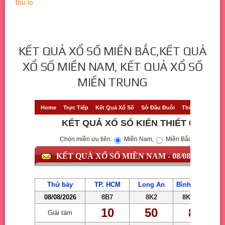
thu lo
KẾT QUẢ XỔ SỐ MIỀN BẮC,KẾT QUẢ
XỔ SỐ MIỀN NAM, KẾT QUẢ XỔ SỐ
MIỀN TRUNG