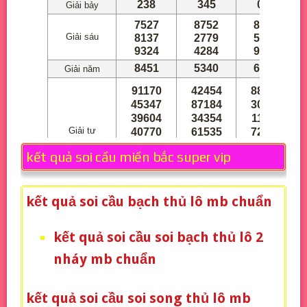
kết quả soi cầu miền bắc super vip
kết quả soi cầu bạch thủ lô mb chuẩn
kết quả soi cầu soi bạch thủ lô 2
nháy mb chuẩn
kết quả soi cầu soi song thủ lô mb