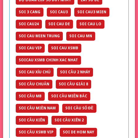
DỰ ĐOÁN CẶP SỐ DUY NHẤT
LAY SO DE
SOI 3 CANG
SOI CAU3
SOI CAU3 MIEN
SOI CAU24
SOI CAU DE
SOI CAU LO
SOI CAU MIEN TRUNG
SOI CAU MN
SOI CAU VIP
SOI CAU XSMB
SOICAU XSMB CHINH XAC NHAT
SOI CAU XỈU CHỦ
SOI CẦU 2 NHÁY
SOI CẦU CHUẨN
SOI CẦU GIẢI 8
SOI CẦU MB
SOI CẦU MIỀN BẮC
SOI CẦU MIỀN NAM
SOI CẦU SỐ ĐỀ
SOI CẦU XIÊN
SOI CẦU XIÊN 2
SOI CẦU XSMB VIP
SOI DE HOM NAY