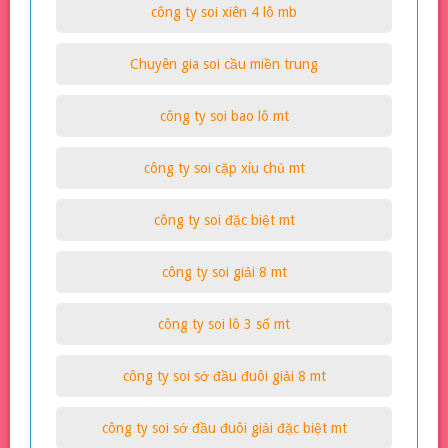
công ty soi xiên 4 lô mb
Chuyên gia soi cầu miền trung
công ty soi bao lô mt
công ty soi cặp xíu chủ mt
công ty soi đặc biệt mt
công ty soi giải 8 mt
công ty soi lô 3 số mt
công ty soi sớ đầu đuôi giải 8 mt
công ty soi sớ đầu đuôi giải đặc biệt mt