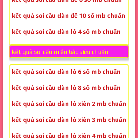
kết quả soi cầu dàn đề 10 số mb chuẩn
kết quả soi cầu dàn lô 4 số mb chuẩn
kết quả soi cầu miền bắc siêu chuẩn
kết quả soi cầu dàn lô 6 số mb chuẩn
kết quả soi cầu dàn lô 8 số mb chuẩn
kết quả soi cầu dàn lô xiên 2 mb chuẩn
kết quả soi cầu dàn lô xiên 3 mb chuẩn
kết quả soi cầu dàn lô xiên 4 mb chuẩn