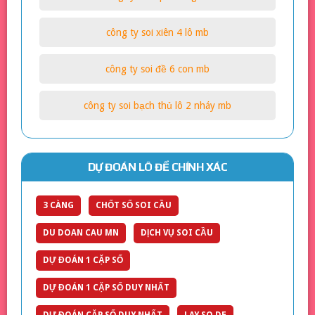
công ty soi xiên 4 lô mb
công ty soi đề 6 con mb
công ty soi bạch thủ lô 2 nháy mb
DỰ ĐOÁN LÔ ĐỀ CHÍNH XÁC
3 CÀNG
CHỐT SỐ SOI CẦU
DU DOAN CAU MN
DỊCH VỤ SOI CẦU
DỰ ĐOÁN 1 CẶP SỐ
DỰ ĐOÁN 1 CẶP SỐ DUY NHẤT