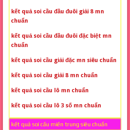
kết quả soi cầu đầu đuôi giải 8 mn
chuẩn
kết quả soi cầu đầu đuôi đặc biệt mn
chuẩn
kết quả soi cầu giải đặc mn siêu chuẩn
kết quả soi cầu giải 8 mn chuẩn
kết quả soi cầu lô mn chuẩn
kết quả soi cầu lô 3 số mn chuẩn
kết quả soi cầu miền trung siêu chuẩn