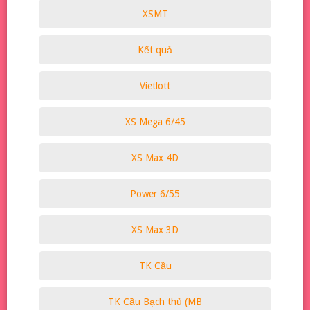
XSMT
Kết quả
Vietlott
XS Mega 6/45
XS Max 4D
Power 6/55
XS Max 3D
TK Cầu
TK Cầu Bạch thủ (MB