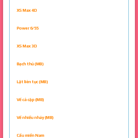
XS Max 4D
Power 6/55
XS Max 3D
Bạch thủ (MB)
Lật liên tục (MB)
Về cả cặp (MB)
Về nhiều nháy (MB)
Cầu miền Nam