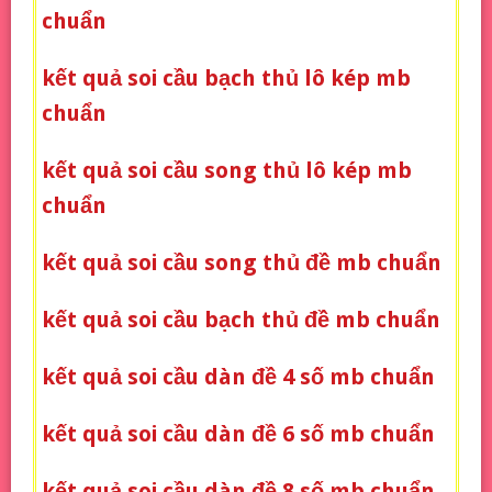
chuẩn
kết quả soi cầu bạch thủ lô kép mb
chuẩn
kết quả soi cầu song thủ lô kép mb
chuẩn
kết quả soi cầu song thủ đề mb chuẩn
kết quả soi cầu bạch thủ đề mb chuẩn
kết quả soi cầu dàn đề 4 số mb chuẩn
kết quả soi cầu dàn đề 6 số mb chuẩn
kết quả soi cầu dàn đề 8 số mb chuẩn