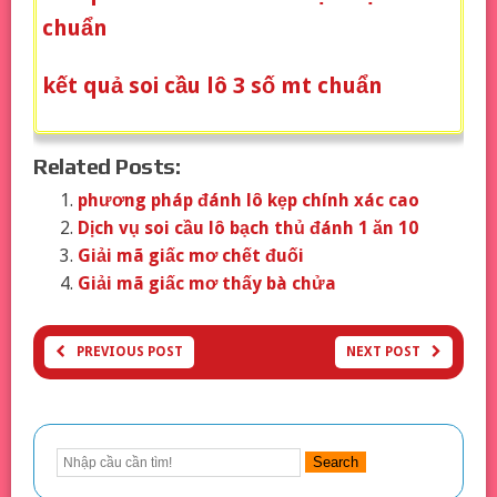
chuẩn
kết quả soi cầu lô 3 số mt chuẩn
Related Posts:
phương pháp đánh lô kẹp chính xác cao
Dịch vụ soi cầu lô bạch thủ đánh 1 ăn 10
Giải mã giấc mơ chết đuối
Giải mã giấc mơ thấy bà chửa
PREVIOUS POST
NEXT POST
Search