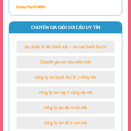
Quay thử XSMN
CHUYÊN GIA GIỎI SOI CẦU UY TÍN
dự đoán lô đề chính xác – soi cau bach thu lo
Chuyên gia soi cầu miền bắc
công ty soi bạch thủ lô 2 nháy mb
công ty soi cặp 3 càng víp mb
công ty soi đề 4 con mb
công ty soi đề 6 con mb