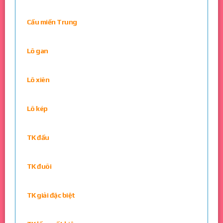
Cầu miền Trung
Lô gan
Lô xiên
Lô kép
TK đầu
TK đuôi
TK giải đặc biệt