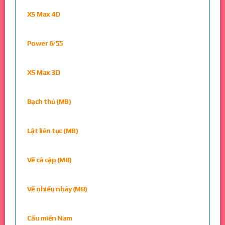
XS Max 4D
Power 6/55
XS Max 3D
Bạch thủ (MB)
Lật liên tục (MB)
Về cả cặp (MB)
Về nhiều nháy (MB)
Cầu miền Nam