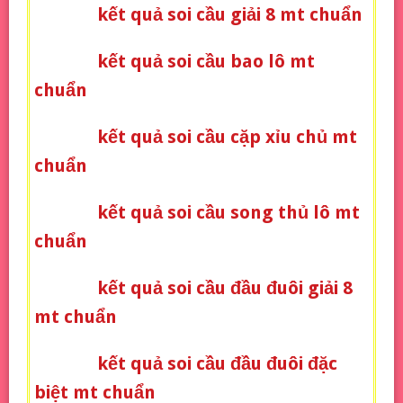
kết quả soi cầu giải 8 mt chuẩn
kết quả soi cầu bao lô mt
chuẩn
kết quả soi cầu cặp xỉu chủ mt
chuẩn
kết quả soi cầu song thủ lô mt
chuẩn
kết quả soi cầu đầu đuôi giải 8
mt chuẩn
kết quả soi cầu đầu đuôi đặc
biệt mt chuẩn