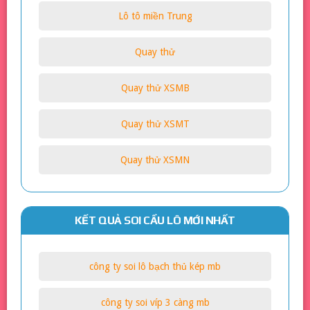
Lô tô miền Trung
Quay thử
Quay thử XSMB
Quay thử XSMT
Quay thử XSMN
KẾT QUẢ SOI CẦU LÔ MỚI NHẤT
công ty soi lô bạch thủ kép mb
công ty soi víp 3 càng mb