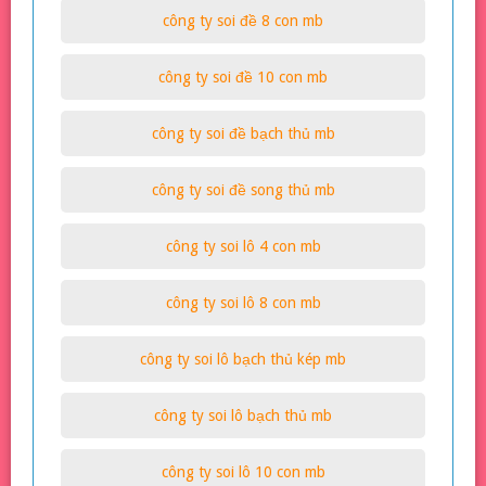
công ty soi đề 8 con mb
công ty soi đề 10 con mb
công ty soi đề bạch thủ mb
công ty soi đề song thủ mb
công ty soi lô 4 con mb
công ty soi lô 8 con mb
công ty soi lô bạch thủ kép mb
công ty soi lô bạch thủ mb
công ty soi lô 10 con mb