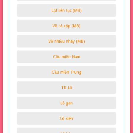
Lật liên tục (MB)
Về cả cặp (MB)
Về nhiều nháy (MB)
Cầu miền Nam
Cầu miền Trung
TK Lô
Lô gan
Lô xiên