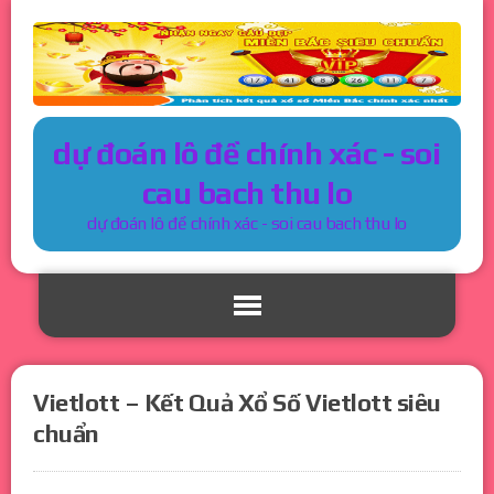
dự đoán lô đề chính xác - soi
cau bach thu lo
dự đoán lô đề chính xác - soi cau bach thu lo
Vietlott – Kết Quả Xổ Số Vietlott siêu
chuẩn