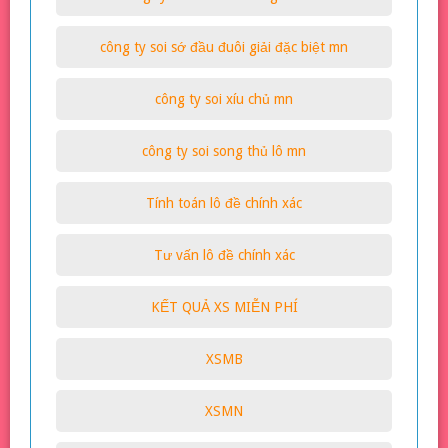
công ty soi sớ đầu đuôi giải đặc biệt mn
công ty soi xíu chủ mn
công ty soi song thủ lô mn
Tính toán lô đề chính xác
Tư vấn lô đề chính xác
KẾT QUẢ XS MIỄN PHÍ
XSMB
XSMN