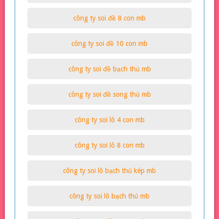
công ty soi đề 8 con mb
công ty soi đề 10 con mb
công ty soi đề bạch thủ mb
công ty soi đề song thủ mb
công ty soi lô 4 con mb
công ty soi lô 8 con mb
công ty soi lô bạch thủ kép mb
công ty soi lô bạch thủ mb