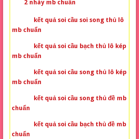
2 nháy mb chuẩn
kết quả soi cầu soi song thủ lô
mb chuẩn
kết quả soi cầu bạch thủ lô kép
mb chuẩn
kết quả soi cầu song thủ lô kép
mb chuẩn
kết quả soi cầu song thủ đề mb
chuẩn
kết quả soi cầu bạch thủ đề mb
chuẩn