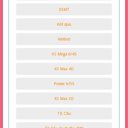
XSMT
Kết quả
Vietlott
XS Mega 6/45
XS Max 4D
Power 6/55
XS Max 3D
TK Cầu