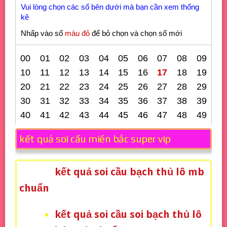
kết quả soi cầu miền bắc super vip
kết quả soi cầu bạch thủ lô mb
chuẩn
kết quả soi cầu soi bạch thủ lô