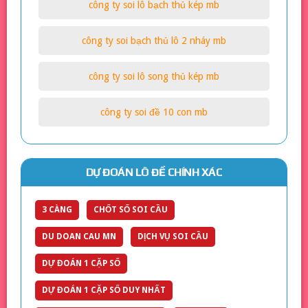
công ty soi lô bạch thủ kép mb
công ty soi bạch thủ lô 2 nháy mb
công ty soi lô song thủ kép mb
công ty soi đề 10 con mb
DỰ ĐOÁN LÔ ĐỀ CHÍNH XÁC
3 CÀNG
CHỐT SỐ SOI CẦU
DU DOAN CAU MN
DỊCH VỤ SOI CẦU
DỰ ĐOÁN 1 CẶP SỐ
DỰ ĐOÁN 1 CẶP SỐ DUY NHẤT