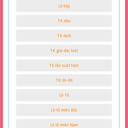
Lô kép
TK đầu
TK đuôi
TK giải đặc biệt
TK lần xuất hiện
TK 00-99
Lô Tô
Lô tô miền Bắc
Lô tô miền Nam