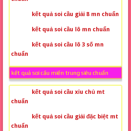
kết quả soi cầu giải 8 mn chuẩn
kết quả soi cầu lô mn chuẩn
kết quả soi cầu lô 3 số mn
chuẩn
kết quả soi cầu miền trung siêu chuẩn
kết quả soi cầu xỉu chủ mt
chuẩn
kết quả soi cầu giải đặc biệt mt
chuẩn