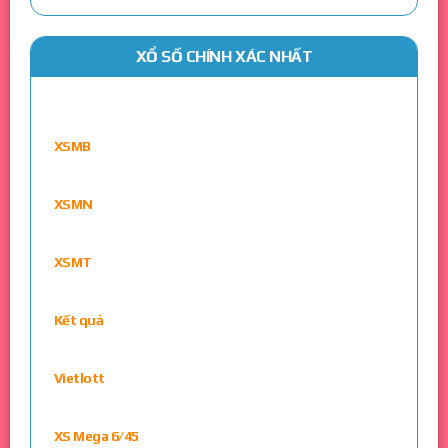
XỔ SỐ CHÍNH XÁC NHẤT
XSMB
XSMN
XSMT
Kết quả
Vietlott
XS Mega 6/45