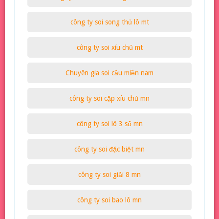
công ty soi song thủ lô mt
công ty soi xíu chủ mt
Chuyên gia soi cầu miền nam
công ty soi cặp xíu chủ mn
công ty soi lô 3 số mn
công ty soi đặc biệt mn
công ty soi giải 8 mn
công ty soi bao lô mn