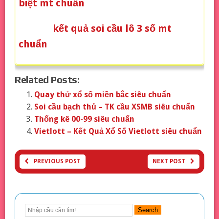
biệt mt chuẩn
kết quả soi cầu lô 3 số mt
chuẩn
Related Posts:
Quay thử xổ số miền bắc siêu chuẩn
Soi cầu bạch thủ – TK cầu XSMB siêu chuẩn
Thống kê 00-99 siêu chuẩn
Vietlott – Kết Quả Xổ Số Vietlott siêu chuẩn
PREVIOUS POST
NEXT POST
Search