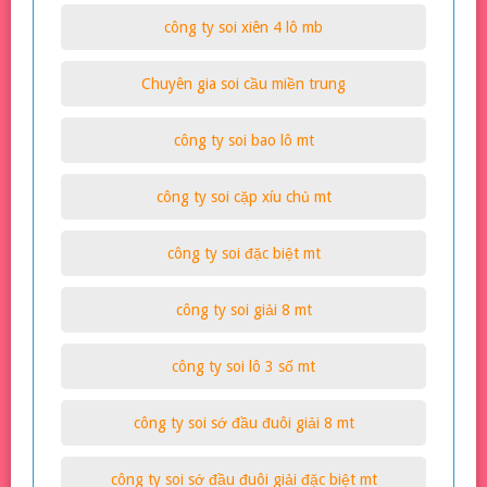
công ty soi xiên 4 lô mb
Chuyên gia soi cầu miền trung
công ty soi bao lô mt
công ty soi cặp xíu chủ mt
công ty soi đặc biệt mt
công ty soi giải 8 mt
công ty soi lô 3 số mt
công ty soi sớ đầu đuôi giải 8 mt
công ty soi sớ đầu đuôi giải đặc biệt mt