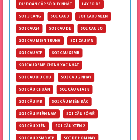
DỰ ĐOÁN CẶP SỐ DUY NHẤT
LAY SO DE
SOI 3 CANG
SOI CAU3
SOI CAU3 MIEN
SOI CAU24
SOI CAU DE
SOI CAU LO
SOI CAU MIEN TRUNG
SOI CAU MN
SOI CAU VIP
SOI CAU XSMB
SOICAU XSMB CHINH XAC NHAT
SOI CAU XỈU CHỦ
SOI CẦU 2 NHÁY
SOI CẦU CHUẨN
SOI CẦU GIẢI 8
SOI CẦU MB
SOI CẦU MIỀN BẮC
SOI CẦU MIỀN NAM
SOI CẦU SỐ ĐỀ
SOI CẦU XIÊN
SOI CẦU XIÊN 2
SOI CẦU XSMB VIP
SOI DE HOM NAY