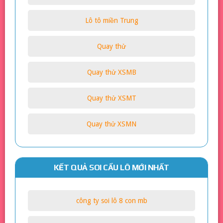
Lô tô miền Trung
Quay thử
Quay thử XSMB
Quay thử XSMT
Quay thử XSMN
KẾT QUẢ SOI CẦU LÔ MỚI NHẤT
công ty soi lô 8 con mb