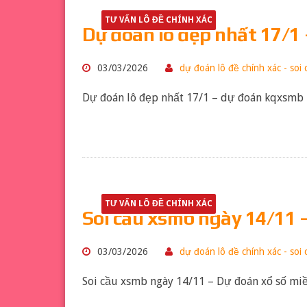
TƯ VẤN LÔ ĐỀ CHÍNH XÁC
Dự đoán lô đẹp nhất 17/1
03/03/2026
dự đoán lô đề chính xác - soi 
Dự đoán lô đẹp nhất 17/1 – dự đoán kqxsmb
TƯ VẤN LÔ ĐỀ CHÍNH XÁC
Soi cầu xsmb ngày 14/11 
03/03/2026
dự đoán lô đề chính xác - soi 
Soi cầu xsmb ngày 14/11 – Dự đoán xổ số m