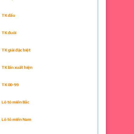
TK đầu
TK đuôi
TK giải đặc biệt
TK lần xuất hiện
TK 00-99
Lô tô miền Bắc
Lô tô miền Nam