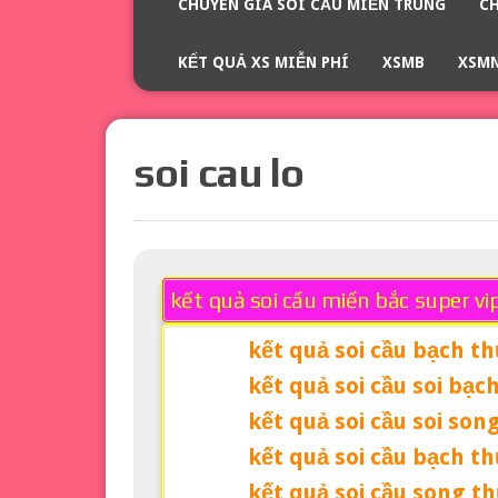
CHUYÊN GIA SOI CẦU MIỀN TRUNG
CH
KẾT QUẢ XS MIỄN PHÍ
XSMB
XSM
soi cau lo
kết quả soi cầu miền bắc super vi
kết quả soi cầu bạch t
kết quả soi cầu soi bạ
kết quả soi cầu soi son
kết quả soi cầu bạch t
kết quả soi cầu song t