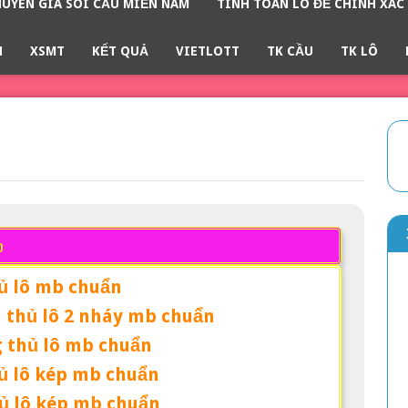
UYÊN GIA SOI CẦU MIỀN NAM
TÍNH TOÁN LÔ ĐỀ CHÍNH XÁC
N
XSMT
KẾT QUẢ
VIETLOTT
TK CẦU
TK LÔ
p
hủ lô mb chuẩn
ch thủ lô 2 nháy mb chuẩn
g thủ lô mb chuẩn
hủ lô kép mb chuẩn
hủ lô kép mb chuẩn