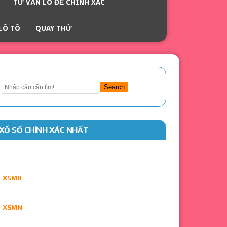
TƯ VẤN LÔ ĐỀ CHÍNH XÁC
LÔ TÔ
QUAY THỬ
Search
XỔ SỐ CHÍNH XÁC NHẤT
XSMB
XSMN