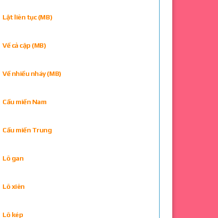
Lật liên tục (MB)
Về cả cặp (MB)
Về nhiều nháy (MB)
Cầu miền Nam
Cầu miền Trung
Lô gan
Lô xiên
Lô kép