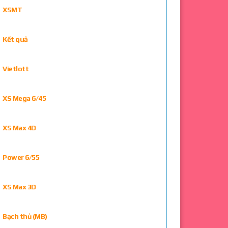
XSMT
Kết quả
Vietlott
XS Mega 6/45
XS Max 4D
Power 6/55
XS Max 3D
Bạch thủ (MB)