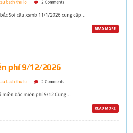
cau bach thu lo
2 Comments
 bắc Soi cầu xsmb 11/1/2026 cung cấp…
READ MORE
ễn phí 9/12/2026
cau bach thu lo
2 Comments
số miền bắc miễn phí 9/12 Cùng…
READ MORE