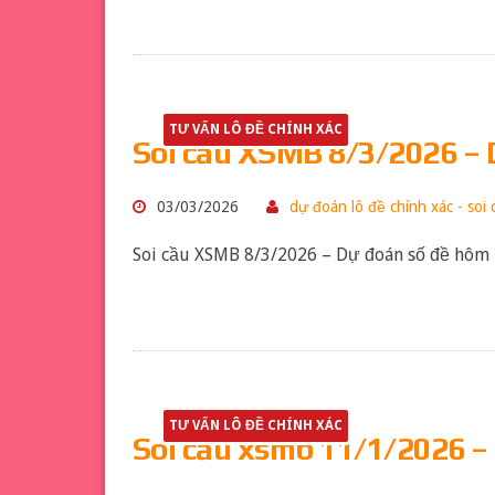
TƯ VẤN LÔ ĐỀ CHÍNH XÁC
Soi cầu XSMB 8/3/2026 – 
03/03/2026
dự đoán lô đề chính xác - soi 
Soi cầu XSMB 8/3/2026 – Dự đoán số đề hôm
TƯ VẤN LÔ ĐỀ CHÍNH XÁC
Soi cầu xsmb 11/1/2026 –