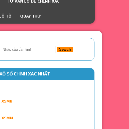
TƯ VẤN LÔ ĐỀ CHÍNH XÁC
LÔ TÔ
QUAY THỬ
Search
XỔ SỐ CHÍNH XÁC NHẤT
XSMB
XSMN