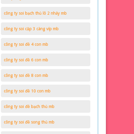
công ty soi bạch thủ lô 2 nháy mb
công ty soi cặp 3 càng víp mb
công ty soi đề 4 con mb
công ty soi đề 6 con mb
công ty soi đề 8 con mb
công ty soi đề 10 con mb
công ty soi đề bạch thủ mb
công ty soi đề song thủ mb