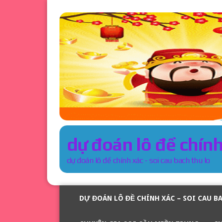
dự đoán lô đề chính
dự đoán lô đề chính xác - soi cau bach thu lo
DỰ ĐOÁN LÔ ĐỀ CHÍNH XÁC – SOI CAU B