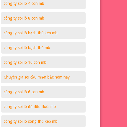
công ty soi lô 4 con mb
công ty soi lô 8 con mb
công ty soi lô bạch thủ kép mb
công ty soi lô bạch thủ mb
công ty soi lô 10 con mb
Chuyên gia soi cầu miền bắc hôm nay
công ty soi lô 6 con mb
công ty soi lô đề đầu đuôi mb
công ty soi lô song thủ kép mb