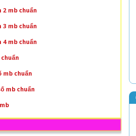
ên 2 mb chuẩn
ên 3 mb chuẩn
ên 4 mb chuẩn
b chuẩn
số mb chuẩn
 số mb chuẩn
i mb
n