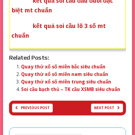
kết quả soi cầu đầu đuôi đặc
biệt mt chuẩn
kết quả soi cầu lô 3 số mt
chuẩn
Related Posts:
Quay thử xổ số miền bắc siêu chuẩn
Quay thử xổ số miền nam siêu chuẩn
Quay thử xổ số miền trung siêu chuẩn
Soi cầu bạch thủ – TK cầu XSMB siêu chuẩn
PREVIOUS POST
NEXT POST