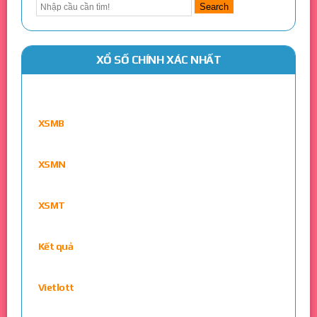
Search
XỔ SỐ CHÍNH XÁC NHẤT
XSMB
XSMN
XSMT
Kết quả
Vietlott