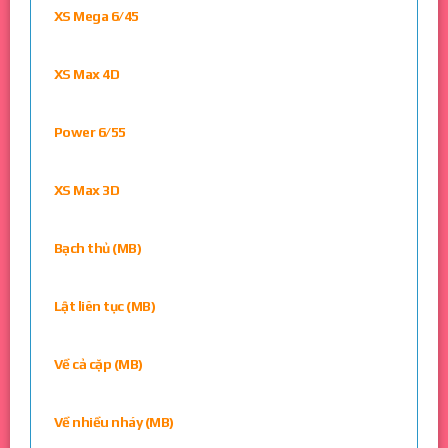
XS Mega 6/45
XS Max 4D
Power 6/55
XS Max 3D
Bạch thủ (MB)
Lật liên tục (MB)
Về cả cặp (MB)
Về nhiều nháy (MB)