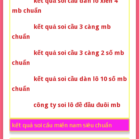
kết quả soi cầu dàn lô xiên 4
mb chuẩn
kết quả soi cầu 3 càng mb
chuẩn
kết quả soi cầu 3 càng 2 số mb
chuẩn
kết quả soi cầu dàn lô 10 số mb
chuẩn
công ty soi lô đề đầu đuôi mb
kết quả soi cầu miền nam siêu chuẩn