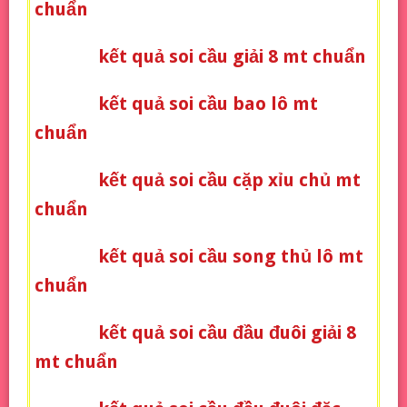
chuẩn
kết quả soi cầu giải 8 mt chuẩn
kết quả soi cầu bao lô mt
chuẩn
kết quả soi cầu cặp xỉu chủ mt
chuẩn
kết quả soi cầu song thủ lô mt
chuẩn
kết quả soi cầu đầu đuôi giải 8
mt chuẩn