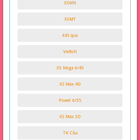
XSMN
XSMT
Kết quả
Vietlott
XS Mega 6/45
XS Max 4D
Power 6/55
XS Max 3D
TK Cầu