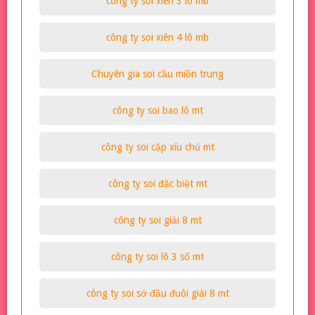
công ty soi xiên 3 lô mb
công ty soi xiên 4 lô mb
Chuyên gia soi cầu miền trung
công ty soi bao lô mt
công ty soi cặp xíu chủ mt
công ty soi đặc biệt mt
công ty soi giải 8 mt
công ty soi lô 3 số mt
công ty soi sớ đầu đuôi giải 8 mt