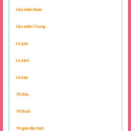
Cầu miền Nam
Cầu miền Trung
Lô gan
Lô xiên
Lô kép
TK đầu
TK đuôi
TK giải đặc biệt