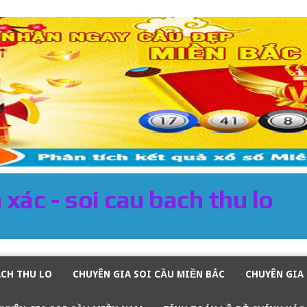
 xác - soi cau bach thu lo
ACH THU LO
CHUYÊN GIA SOI CẦU MIỀN BẮC
CHUYÊN GIA