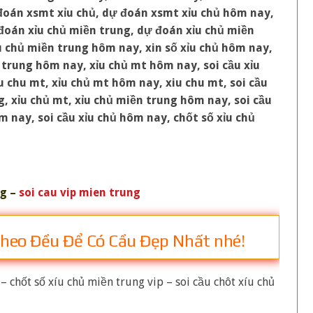
đoán xsmt xỉu chủ, dự đoán xsmt xỉu chủ hôm nay,
đoán xỉu chủ miền trung, dự đoán xỉu chủ miền
ỉu chủ miền trung hôm nay, xin số xỉu chủ hôm nay,
 trung hôm nay, xỉu chủ mt hôm nay, soi cầu xỉu
 chu mt, xỉu chủ mt hôm nay, xiu chu mt, soi cầu
g, xỉu chủ mt, xỉu chủ miền trung hôm nay, soi cầu
m nay, soi cầu xỉu chủ hôm nay, chốt số xỉu chủ
ng –
soi cau vip mien trung
Theo Đều Để Có Cầu Đẹp Nhất nhé!
– chốt số xíu chủ miền trung vip – soi cầu chôt xíu chủ