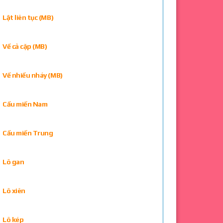
Lật liên tục (MB)
Về cả cặp (MB)
Về nhiều nháy (MB)
Cầu miền Nam
Cầu miền Trung
Lô gan
Lô xiên
Lô kép