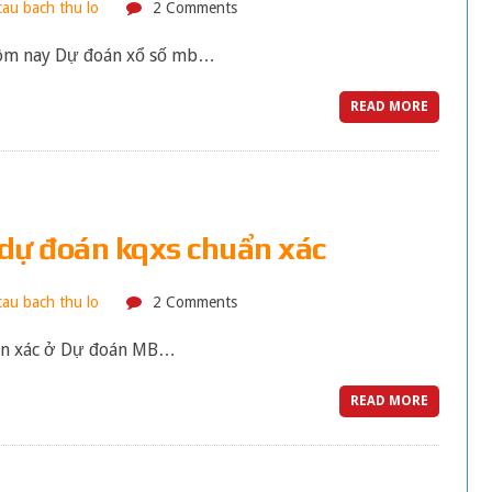
cau bach thu lo
2 Comments
hôm nay Dự đoán xổ số mb…
READ MORE
 dự đoán kqxs chuẩn xác
cau bach thu lo
2 Comments
ẩn xác ở Dự đoán MB…
READ MORE