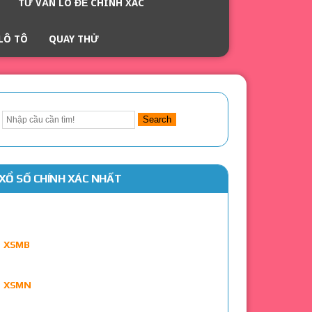
TƯ VẤN LÔ ĐỀ CHÍNH XÁC
LÔ TÔ
QUAY THỬ
Search
XỔ SỐ CHÍNH XÁC NHẤT
XSMB
XSMN