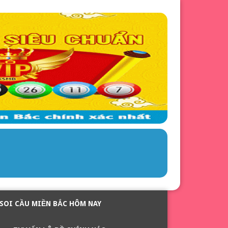
 SOI CẦU MIỀN BẮC HÔM NAY