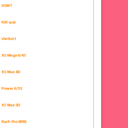
XSMT
Kết quả
Vietlott
XS Mega 6/45
XS Max 4D
Power 6/55
XS Max 3D
Bạch thủ (MB)