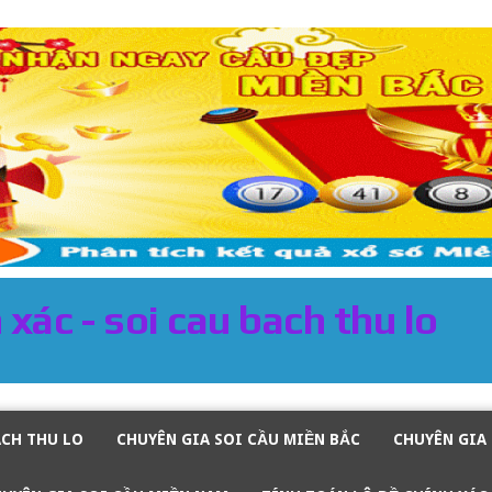
 xác - soi cau bach thu lo
ACH THU LO
CHUYÊN GIA SOI CẦU MIỀN BẮC
CHUYÊN GIA