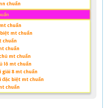
 mn chuẩn
chuẩn
ủ mt chuẩn
c biệt mt chuẩn
mt chuẩn
 mt chuẩn
u chủ mt chuẩn
hủ lô mt chuẩn
i giải 8 mt chuẩn
i đặc biệt mt chuẩn
 mt chuẩn