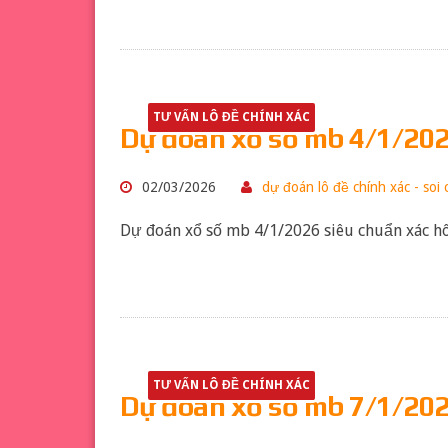
TƯ VẤN LÔ ĐỀ CHÍNH XÁC
Dự đoán xổ số mb 4/1/202
02/03/2026
dự đoán lô đề chính xác - soi 
Dự đoán xổ số mb 4/1/2026 siêu chuẩn xác 
TƯ VẤN LÔ ĐỀ CHÍNH XÁC
Dự đoán xổ số mb 7/1/202