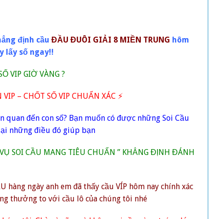
hẳng định cầu
ĐẦU ĐUÔI GIẢI 8 MIỀN TRUNG
hôm
 lấy số ngay!!
SỐ VIP GIỜ VÀNG ?
N VIP – CHỐT SỐ VIP CHUẨN XÁC ⚡
ên quan đến con số? Bạn muốn có được những Soi Cầu
ại những điều đó giúp bạn
ỊCH VỤ SOI CẦU MANG TIÊU CHUẨN ” KHẲNG ĐỊNH ĐÁNH
U hàng ngày anh em đã thấy cầu VÍP hôm nay chính xác
ng thưởng to với cầu lô của chúng tôi nhé