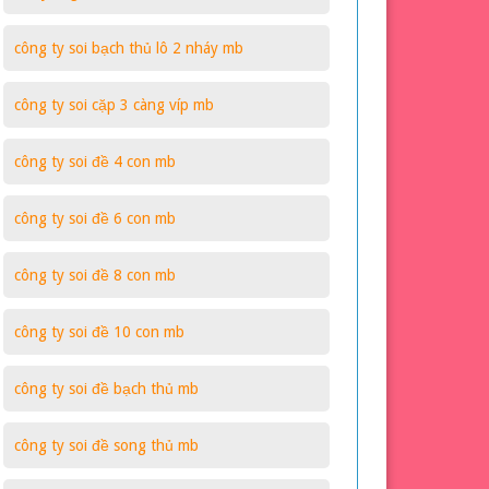
công ty soi bạch thủ lô 2 nháy mb
công ty soi cặp 3 càng víp mb
công ty soi đề 4 con mb
công ty soi đề 6 con mb
công ty soi đề 8 con mb
công ty soi đề 10 con mb
công ty soi đề bạch thủ mb
công ty soi đề song thủ mb