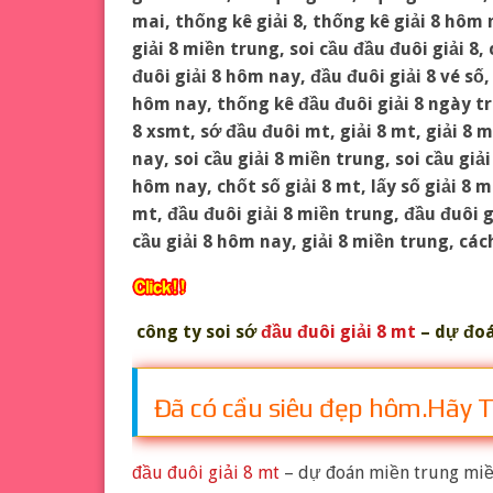
mai, thống kê giải 8, thống kê giải 8 hôm n
giải 8 miền trung, soi cầu đầu đuôi giải 8,
đuôi giải 8 hôm nay, đầu đuôi giải 8 vé số,
hôm nay, thống kê đầu đuôi giải 8 ngày tru
8 xsmt, sớ đầu đuôi mt, giải 8 mt, giải 8 
nay, soi cầu giải 8 miền trung, soi cầu giả
hôm nay, chốt số giải 8 mt, lấy số giải 8 m
mt, đầu đuôi giải 8 miền trung, đầu đuôi giả
cầu giải 8 hôm nay, giải 8 miền trung, cách
công ty soi sớ
đầu đuôi giải 8 mt
– dự đoá
Đã có cầu siêu đẹp hôm.Hãy 
đầu đuôi giải 8 mt
– dự đoán miền trung miề