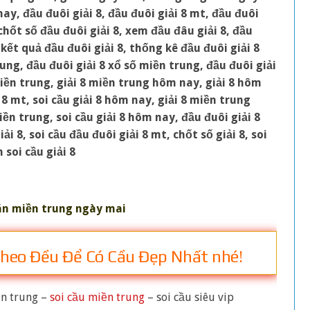
ay, đầu đuôi giải 8, đầu đuôi giải 8 mt, đầu đuôi
 chốt số đầu đuôi giải 8, xem đầu đâu giải 8, đầu
 kết quả đầu đuôi giải 8, thống kê đầu đuôi giải 8
ng, đầu đuôi giải 8 xổ số miền trung, đầu đuôi giải
miền trung, giải 8 miền trung hôm nay, giải 8 hôm
i 8 mt, soi cầu giải 8 hôm nay, giải 8 miền trung
iền trung, soi cầu giải 8 hôm nay, đầu đuôi giải 8
i 8, soi cầu đầu đuôi giải 8 mt, chốt số giải 8, soi
 soi cầu giải 8
n miền trung ngày mai
Theo Đều Để Có Cầu Đẹp Nhất nhé!
n trung –
soi cầu miền trung
– soi cầu siêu vip