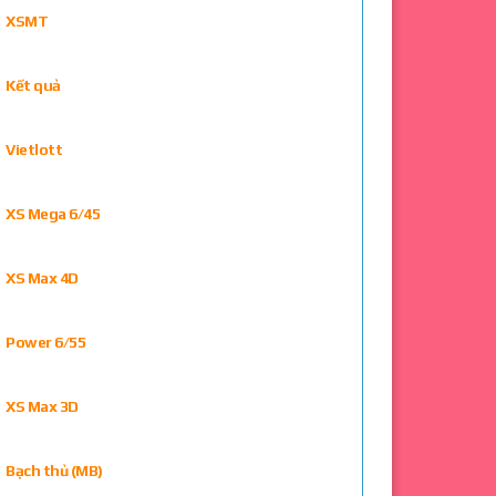
XSMT
Kết quả
Vietlott
XS Mega 6/45
XS Max 4D
Power 6/55
XS Max 3D
Bạch thủ (MB)