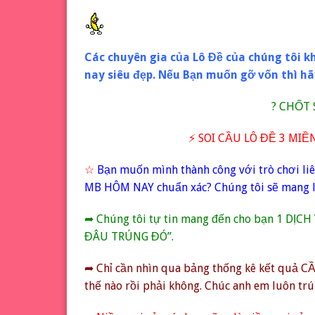
Các chuyên gia của Lô Đề của chúng tôi k
nay siêu đẹp.
Nếu Bạn muốn gỡ vốn thì hãy
? CHỐT 
⚡ SOI CẦU LÔ ĐỀ 3 MIỀ
☆
Bạn muốn mình thành công với trò chơi li
MB HÔM NAY chuẩn xác? Chúng tôi sẽ mang l
➦ Chúng tôi tự tin mang đến cho bạn 1 D
ĐÂU TRÚNG ĐÓ”.
➦ Chỉ cần nhìn qua bảng thống kê kết quả CẦ
thế nào rồi phải không. Chúc anh em luôn trú