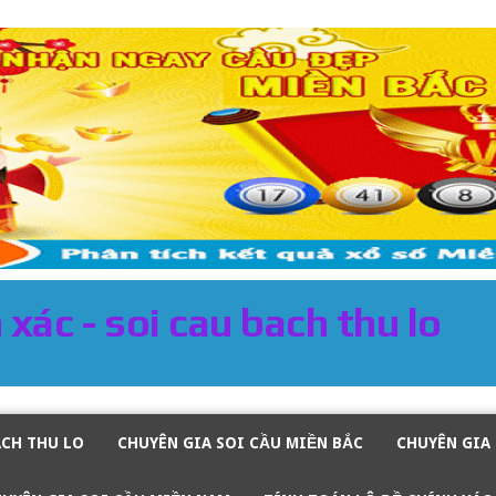
 xác - soi cau bach thu lo
ACH THU LO
CHUYÊN GIA SOI CẦU MIỀN BẮC
CHUYÊN GIA