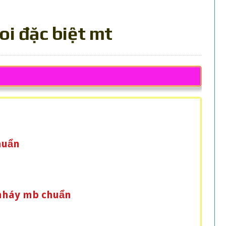
oi đặc biệt mt
huẩn
2 nháy mb chuẩn