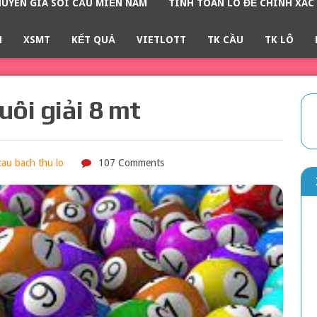
UYÊN GIA SOI CẦU MIỀN NAM
TÍNH TOÁN LÔ ĐỀ CHÍNH XÁC
N
XSMT
KẾT QUẢ
VIETLOTT
TK CẦU
TK LÔ
uôi giải 8 mt
cau bach thu lo
107 Comments