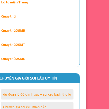
Lô tô miền Trung
Quay thử
Quay thử XSMB
Quay thử XSMT
Quay thử XSMN
CHUYÊN GIA GIỎI SOI CẦU UY TÍN
dự đoán lô đề chính xác – soi cau bach thu lo
Chuyên gia soi cầu miền bắc