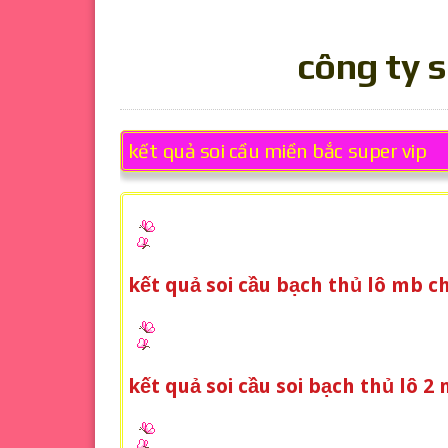
công ty s
kết quả soi cầu miền bắc super vip
kết quả soi cầu bạch thủ lô mb c
kết quả soi cầu soi bạch thủ lô 