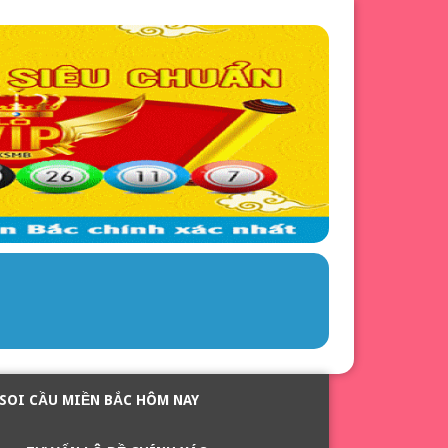
 SOI CẦU MIỀN BẮC HÔM NAY