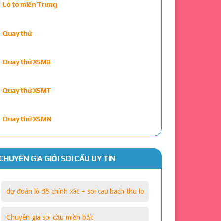
Lô tô miền Trung
Quay thử
Quay thử XSMB
Quay thử XSMT
Quay thử XSMN
CHUYÊN GIA GIỎI SOI CẦU UY TÍN
dự đoán lô đề chính xác – soi cau bach thu lo
Chuyên gia soi cầu miền bắc