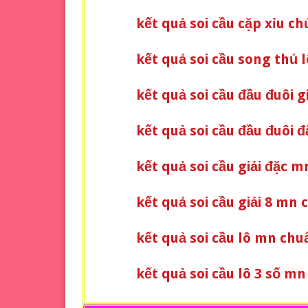
kết quả soi cầu cặp xỉu c
kết quả soi cầu song thủ 
kết quả soi cầu đầu đuôi g
kết quả soi cầu đầu đuôi 
kết quả soi cầu giải đặc m
kết quả soi cầu giải 8 mn
kết quả soi cầu lô mn chu
kết quả soi cầu lô 3 số m