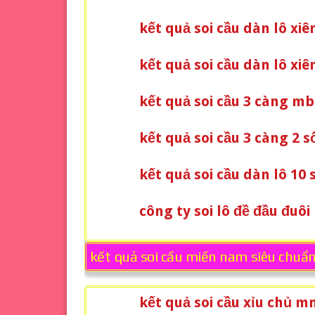
kết quả soi cầu dàn lô xi
kết quả soi cầu dàn lô xi
kết quả soi cầu 3 càng m
kết quả soi cầu 3 càng 2 
kết quả soi cầu dàn lô 10
công ty soi lô đề đầu đuô
kết quả soi cầu miền nam siêu chuẩ
kết quả soi cầu xỉu chủ m