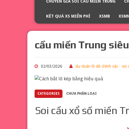
CHUYÊN GIA SOI CẦU MIỀN TRUNG
CH
KẾT QUẢ XS MIỄN PHÍ
XSMB
XSM
cầu miền Trung siê
02/03/2026
dự đoán lô đề chính xác - soi 
CATEGORIES
CHƯA PHÂN LOẠI
Soi cầu xổ số miền T