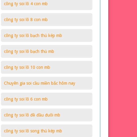
công ty soi lô 4 con mb
công ty soi lô 8 con mb
công ty soi lô bạch thủ kép mb
công ty soi lô bạch thủ mb
công ty soi lô 10 con mb
Chuyên gia soi cầu miền bắc hôm nay
công ty soi lô 6 con mb
công ty soi lô đề đầu đuôi mb
công ty soi lô song thủ kép mb