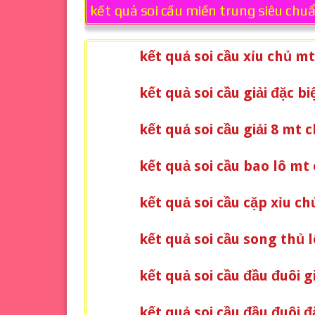
kết quả soi cầu miền trung siêu chu
kết quả soi cầu xỉu chủ m
kết quả soi cầu giải đặc b
kết quả soi cầu giải 8 mt 
kết quả soi cầu bao lô mt
kết quả soi cầu cặp xỉu c
kết quả soi cầu song thủ 
kết quả soi cầu đầu đuôi g
kết quả soi cầu đầu đuôi 