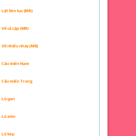
Lật liên tục (MB)
Về cả cặp (MB)
Về nhiều nháy (MB)
Cầu miền Nam
Cầu miền Trung
Lô gan
Lô xiên
Lô kép