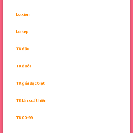
Lô xiên
Lô kép
TK đầu
TK đuôi
TK giải đặc biệt
TK lần xuất hiện
TK 00-99