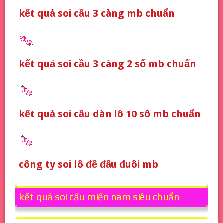
kết quả soi cầu 3 càng mb chuẩn
kết quả soi cầu 3 càng 2 số mb chuẩn
kết quả soi cầu dàn lô 10 số mb chuẩn
công ty soi lô đề đầu đuôi mb
kết quả soi cầu miền nam siêu chuẩn