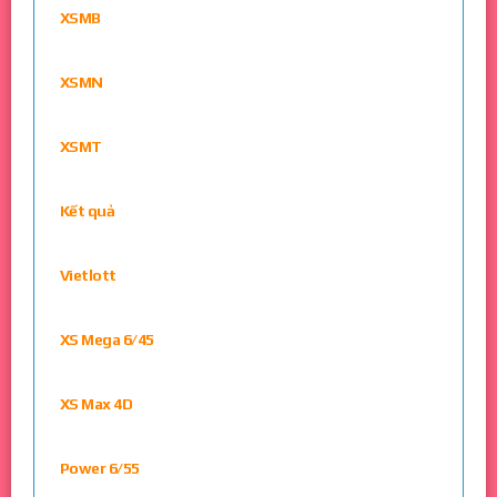
XSMB
XSMN
XSMT
Kết quả
Vietlott
XS Mega 6/45
XS Max 4D
Power 6/55