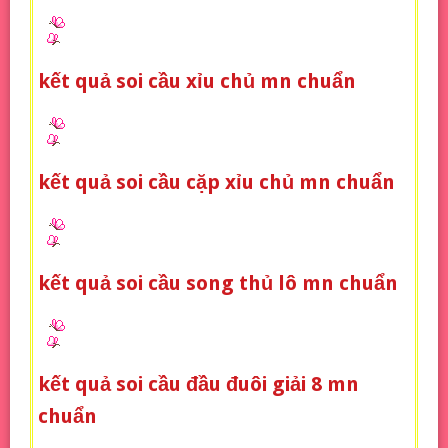
kết quả soi cầu xỉu chủ mn chuẩn
kết quả soi cầu cặp xỉu chủ mn chuẩn
kết quả soi cầu song thủ lô mn chuẩn
kết quả soi cầu đầu đuôi giải 8 mn
chuẩn