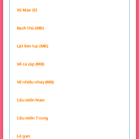
XS Max 3D
Bạch thủ (MB)
Lật liên tục (MB)
Về cả cặp (MB)
Về nhiều nháy (MB)
Cầu miền Nam
Cầu miền Trung
Lô gan