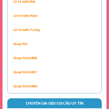
Lô tô miền Bắc
Lô tô miền Nam
Lô tô miền Trung
Quay thử
Quay thử XSMB
Quay thử XSMT
Quay thử XSMN
CHUYÊN GIA GIỎI SOI CẦU UY TÍN