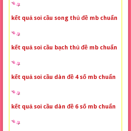
kết quả soi cầu song thủ đề mb chuẩn
kết quả soi cầu bạch thủ đề mb chuẩn
kết quả soi cầu dàn đề 4 số mb chuẩn
kết quả soi cầu dàn đề 6 số mb chuẩn