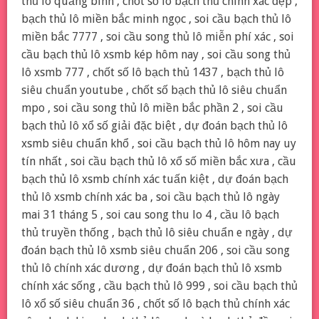
thủ lô quảng bình , chốt số lô bạch thủ chính xác đẹp ,
bạch thủ lô miền bắc minh ngọc , soi cầu bạch thủ lô
miền bắc 7777 , soi cầu song thủ lô miễn phí xác , soi
cầu bạch thủ lô xsmb kép hôm nay , soi cầu song thủ
lô xsmb 777 , chốt số lô bạch thủ 1437 , bạch thủ lô
siêu chuẩn youtube , chốt số bạch thủ lô siêu chuẩn
mpo , soi cầu song thủ lô miền bắc phần 2 , soi cầu
bạch thủ lô xổ số giải đặc biệt , dự đoán bạch thủ lô
xsmb siêu chuẩn khổ , soi cầu bạch thủ lô hôm nay uy
tín nhất , soi cầu bạch thủ lô xổ số miền bắc xưa , cầu
bạch thủ lô xsmb chính xác tuấn kiệt , dự đoán bạch
thủ lô xsmb chính xác ba , soi cầu bạch thủ lô ngày
mai 31 tháng 5 , soi cau song thu lo 4 , cầu lô bạch
thủ truyền thống , bạch thủ lô siêu chuẩn e ngày , dự
đoán bạch thủ lô xsmb siêu chuẩn 206 , soi cầu song
thủ lô chính xác dương , dự đoán bạch thủ lô xsmb
chính xác sống , cầu bạch thủ lô 999 , soi cầu bạch thủ
lô xổ số siêu chuẩn 36 , chốt số lô bạch thủ chính xác