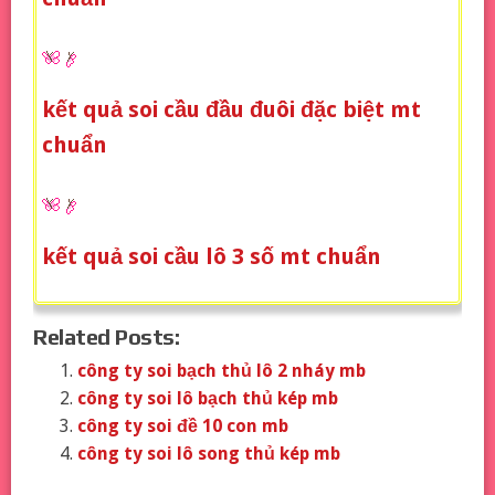
kết quả soi cầu đầu đuôi đặc biệt mt
chuẩn
kết quả soi cầu lô 3 số mt chuẩn
Related Posts:
công ty soi bạch thủ lô 2 nháy mb
công ty soi lô bạch thủ kép mb
công ty soi đề 10 con mb
công ty soi lô song thủ kép mb