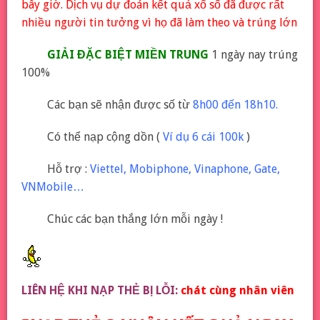
bây giờ. Dịch vụ dự đoán kết quả xổ số đã được rất
nhiều người tin tưởng vì họ đã làm theo và trúng lớn
GIẢI ĐẶC BIỆT MIỀN TRUNG
1 ngày nay trúng
100%
Các bạn sẽ nhận được số từ
8h00 đến 18h10.
Có thể nạp cộng dồn (
Ví dụ 6 cái 100k
)
Hỗ trợ :
Viettel, Mobiphone, Vinaphone, Gate,
VNMobile…
Chúc các bạn thắng lớn mỗi ngày !
LIÊN HỆ KHI NẠP THẺ BỊ LỖI:
chát cùng nhân viên