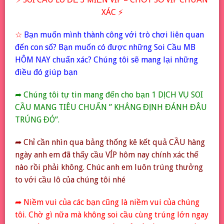
XÁC ⚡
☆
Bạn muốn mình thành công với trò chơi liên quan
đến con số? Bạn muốn có được những Soi Cầu MB
HÔM NAY chuẩn xác? Chúng tôi sẽ mang lại những
điều đó giúp bạn
➦ Chúng tôi tự tin mang đến cho bạn 1 DỊCH VỤ SOI
CẦU MANG TIÊU CHUẨN ” KHẲNG ĐỊNH ĐÁNH ĐÂU
TRÚNG ĐÓ”.
➦ Chỉ cần nhìn qua bảng thống kê kết quả CẦU hàng
ngày anh em đã thấy cầu VÍP hôm nay chính xác thế
nào rồi phải không. Chúc anh em luôn trúng thưởng
to với cầu lô của chúng tôi nhé
➦ Niềm vui của các bạn cũng là niềm vui của chúng
tôi. Chờ gì nữa mà không soi cầu cùng trúng lớn ngay