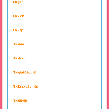
Lô gan
Lô xiên
Lô kép
TK đầu
TK đuôi
TK giải đặc biệt
TK lần xuất hiện
TK 00-99