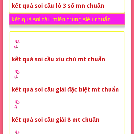
kết quả soi cầu lô 3 số mn chuẩn
kết quả soi cầu miền trung siêu chuẩn
kết quả soi cầu xỉu chủ mt chuẩn
kết quả soi cầu giải đặc biệt mt chuẩn
kết quả soi cầu giải 8 mt chuẩn