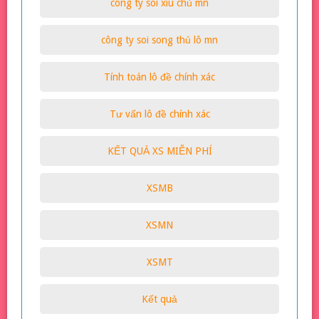
công ty soi xíu chủ mn
công ty soi song thủ lô mn
Tính toán lô đề chính xác
Tư vấn lô đề chính xác
KẾT QUẢ XS MIỄN PHÍ
XSMB
XSMN
XSMT
Kết quả