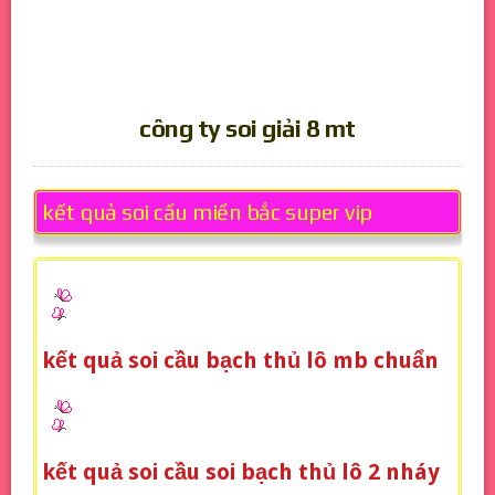
công ty soi giải 8 mt
kết quả soi cầu miền bắc super vip
kết quả soi cầu bạch thủ lô mb chuẩn
kết quả soi cầu soi bạch thủ lô 2 nháy