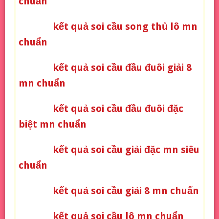
chuẩn
kết quả soi cầu song thủ lô mn
chuẩn
kết quả soi cầu đầu đuôi giải 8
mn chuẩn
kết quả soi cầu đầu đuôi đặc
biệt mn chuẩn
kết quả soi cầu giải đặc mn siêu
chuẩn
kết quả soi cầu giải 8 mn chuẩn
kết quả soi cầu lô mn chuẩn