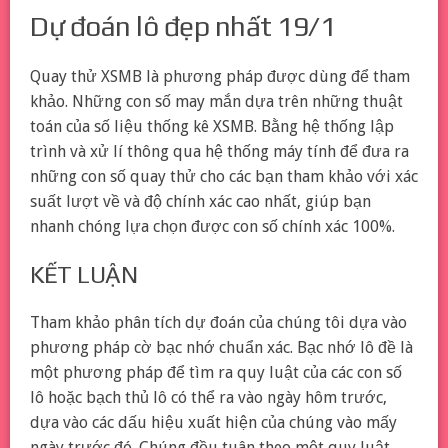
Dự đoán lô đẹp nhất 19/1
Quay thử XSMB là phương pháp được dùng để tham
khảo. Những con số may mắn dựa trên những thuật
toán của số liệu thống kê XSMB. Bằng hệ thống lập
trình và xử lí thông qua hệ thống máy tính để đưa ra
những con số quay thử cho các bạn tham khảo với xác
suất lượt về và độ chính xác cao nhất, giúp bạn
nhanh chóng lựa chọn được con số chính xác 100%.
KẾT LUẬN
Tham khảo phân tích dự đoán của chúng tôi dựa vào
phương pháp cờ bạc nhớ chuẩn xác. Bạc nhớ lô đề là
một phương pháp để tìm ra quy luật của các con số
lô hoặc bạch thủ lô có thể ra vào ngày hôm trước,
dựa vào các dấu hiệu xuất hiện của chúng vào mấy
ngày trước đó. Chúng đều tuân theo một quy luật,