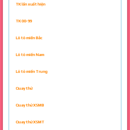
TK lần xuất hiện
TK 00-99
Lô tô miền Bắc
Lô tô miền Nam
Lô tô miền Trung
Quay thử
Quay thử XSMB
Quay thử XSMT