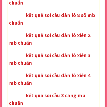
chuẩn
kết quả soi cầu dàn lô 8 số mb
chuẩn
kết quả soi cầu dàn lô xiên 2
mb chuẩn
kết quả soi cầu dàn lô xiên 3
mb chuẩn
kết quả soi cầu dàn lô xiên 4
mb chuẩn
kết quả soi cầu 3 càng mb
chuẩn