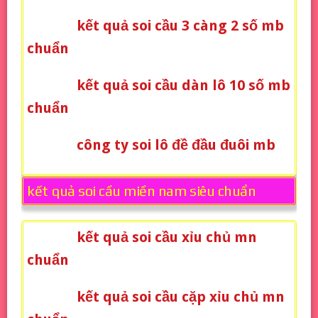
kết quả soi cầu 3 càng 2 số mb
chuẩn
kết quả soi cầu dàn lô 10 số mb
chuẩn
công ty soi lô đề đầu đuôi mb
kết quả soi cầu miền nam siêu chuẩn
kết quả soi cầu xỉu chủ mn
chuẩn
kết quả soi cầu cặp xỉu chủ mn