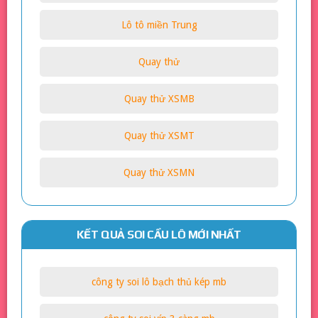
Lô tô miền Trung
Quay thử
Quay thử XSMB
Quay thử XSMT
Quay thử XSMN
KẾT QUẢ SOI CẦU LÔ MỚI NHẤT
công ty soi lô bạch thủ kép mb