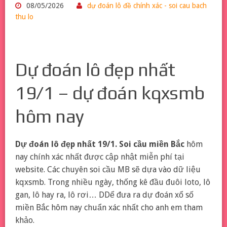
08/05/2026
dự đoán lô đề chính xác - soi cau bach
thu lo
Dự đoán lô đẹp nhất
19/1 – dự đoán kqxsmb
hôm nay
Dự đoán lô đẹp nhất 19/1.
Soi cầu miền Bắc
hôm
nay chính xác nhất được cập nhật miễn phí tại
website. Các chuyên soi cầu MB sẽ dựa vào dữ liệu
kqxsmb. Trong nhiều ngày, thống kê đầu đuôi loto, lô
gan, lô hay ra, lô rơi… DDể đưa ra dự đoán xổ số
miền Bắc hôm nay chuẩn xác nhất cho anh em tham
khảo.