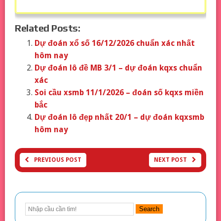
Related Posts:
Dự đoán xổ số 16/12/2026 chuẩn xác nhất
hôm nay
Dự đoán lô đề MB 3/1 – dự đoán kqxs chuẩn
xác
Soi cầu xsmb 11/1/2026 – đoán số kqxs miền
bắc
Dự đoán lô đẹp nhất 20/1 – dự đoán kqxsmb
hôm nay
PREVIOUS POST
NEXT POST
Search