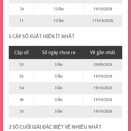
74
13 lần
19/10/2026
11
13 lần
119/10/2026
5 CẶP SỐ XUẤT HIỆN ÍT NHẤT
Cặp số
Số ngày chưa ra
Về gần nhất
53
3 lần
29/09/2026
02
3 lần
19/10/2026
54
3 lần
19/10/2026
46
3 lần
19/10/2026
33
3 lần
19/10/2026
2 SỐ CUỐI GIẢI ĐẶC BIỆT VỀ NHIỀU NHẤT