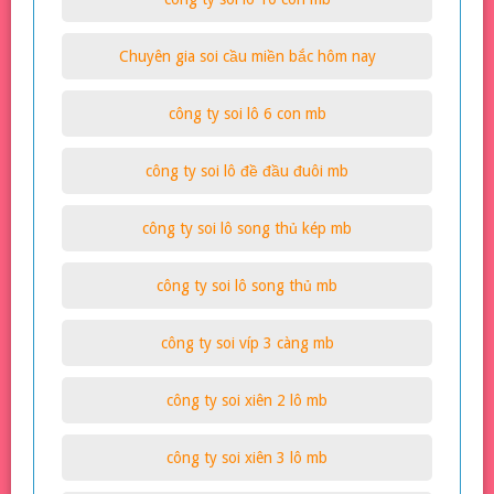
Chuyên gia soi cầu miền bắc hôm nay
công ty soi lô 6 con mb
công ty soi lô đề đầu đuôi mb
công ty soi lô song thủ kép mb
công ty soi lô song thủ mb
công ty soi víp 3 càng mb
công ty soi xiên 2 lô mb
công ty soi xiên 3 lô mb